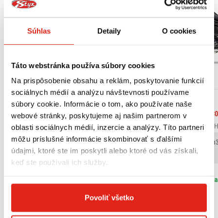
Súhlas
Detaily
O cookies
Táto webstránka používa súbory cookies
Na prispôsobenie obsahu a reklám, poskytovanie funkcií
sociálnych médií a analýzu návštevnosti používame
Maxiskútre
Maxiskútre
súbory cookie. Informácie o tom, ako používate naše
YAMAHA XMAX 300 TECH MAX MAGMA
PIAGGIO BEVERLY 30
webové stránky, poskytujeme aj našim partnerom v
7 390,00 €
4 899,00 €
s DPH
s DP
oblasti sociálnych médií, inzercie a analýzy. Títo partneri
môžu príslušné informácie skombinovať s ďalšími
Objem motora (cm3)
Výkon (kW)
Objem motora (cm3
údajmi, ktoré ste im poskytli alebo ktoré od vás získali,
292
20.6
278
keď ste používali ich služby.
Nájdete ma na pobočke Šala
Nájdete ma na
Povoliť všetko