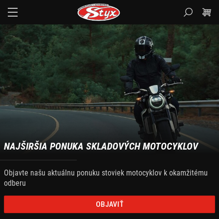
Styx.sk
NAJŠIRŠIA PONUKA SKLADOVÝCH MOTOCYKLOV
Objavte našu aktuálnu ponuku stoviek motocyklov k okamžitému
odberu
OBJAVIŤ