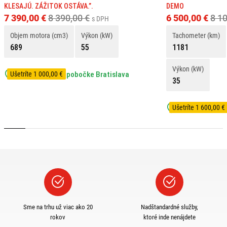
KLESAJÚ. ZÁŽITOK OSTÁVA.”.
DEMO
7 390,00 €
8 390,00 €
6 500,00 €
8 10
s DPH
Objem motora (cm3)
Výkon (kW)
Tachometer (km)
689
55
1181
Výkon (kW)
Ušetríte 1 000,00 €
Nájdete ma na pobočke Bratislava
35
Ušetríte 1 600,00 €
Nájdete ma na
Sme na trhu už viac ako 20
Nadštandardné služby,
rokov
ktoré inde nenájdete