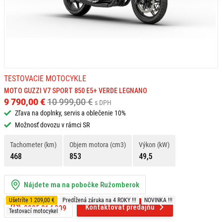
TESTOVACIE MOTOCYKLE
MOTO GUZZI V7 SPORT 850 E5+ VERDE LEGNANO
9 790,00 €
10 999,00 €
s DPH
Zľava na doplnky, servis a oblečenie 10%
Možnosť dovozu v rámci SR
Tachometer (km)
Objem motora (cm3)
Výkon (kW)
468
853
49,5
Nájdete ma na pobočke Ružomberok
Ušetríte 1 209,00 €
Predĺžená záruka na 4 ROKY !!!
NOVINKA !!!
Kontaktovať predajňu
0905 214 309
Testovací motocykel