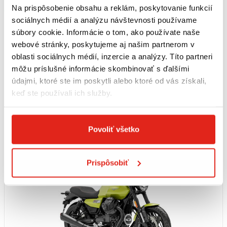
Na prispôsobenie obsahu a reklám, poskytovanie funkcií
Možnosť dovozu v rámci SR
sociálnych médií a analýzu návštevnosti používame
Objem motora (cm3)
Výkon (kW)
súbory cookie. Informácie o tom, ako používate naše
853
49,5
webové stránky, poskytujeme aj našim partnerom v
oblasti sociálnych médií, inzercie a analýzy. Títo partneri
môžu príslušné informácie skombinovať s ďalšími
Nájdete ma na pobočke Ružomberok
údajmi, ktoré ste im poskytli alebo ktoré od vás získali,
keď ste používali ich služby.
Kontaktovať predajňu
0905 214 309
Ušetríte 400,00 €
Predĺžená záruka na 4 ROKY !!!
NOVINKA !!!
Povoliť všetko
Prispôsobiť