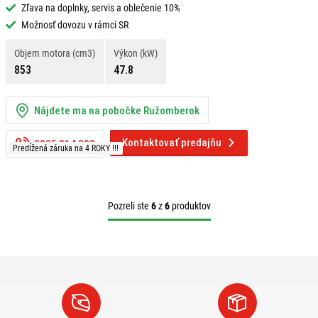
Zľava na doplnky, servis a oblečenie 10%
Možnosť dovozu v rámci SR
Objem motora (cm3)
Výkon (kW)
853
47.8
Nájdete ma na pobočke Ružomberok
Kontaktovať predajňu
0905 214 309
Predĺžená záruka na 4 ROKY !!!
Pozreli ste
6
z
6
produktov