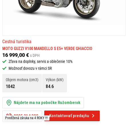
Cestná turistika
MOTO GUZZI V100 MANDELLO S E5+ VERDE GHIACCIO
16 999,00 €
s DPH
Zľava na doplnky, servis a oblečenie 10%
Možnosť dovozu v rámci SR
Objem motora (cm3)
Výkon (kW)
1042
84.6
Nájdete ma na pobočke Ružomberok
Kontaktovať predajňu
0905 214 309
Predĺžená záruka na 4 ROKY !!!