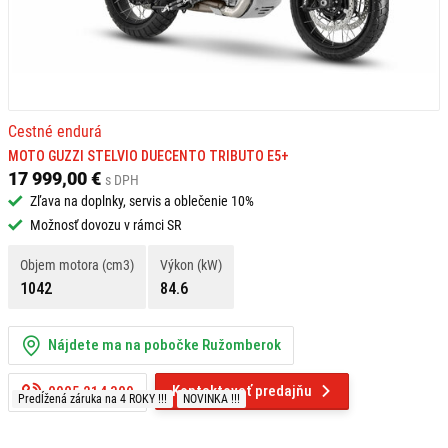
Cestné endurá
MOTO GUZZI STELVIO DUECENTO TRIBUTO E5+
17 999,00 €
s DPH
Zľava na doplnky, servis a oblečenie 10%
Možnosť dovozu v rámci SR
Objem motora (cm3)
Výkon (kW)
1042
84.6
Nájdete ma na pobočke Ružomberok
Kontaktovať predajňu
0905 214 309
Predĺžená záruka na 4 ROKY !!!
NOVINKA !!!