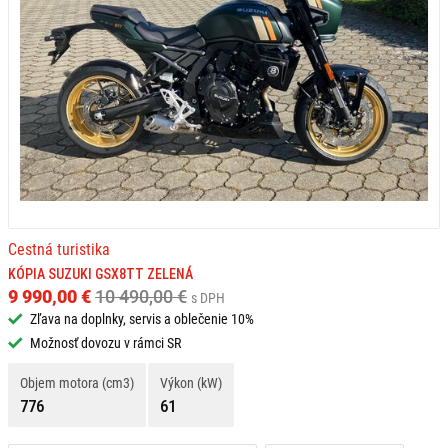
Cestná turistika
KÓPIA SUZUKI GSX8TT ZELENÁ
9 990,00 €
10 490,00 €
s DPH
Zľava na doplnky, servis a oblečenie 10%
Možnosť dovozu v rámci SR
Objem motora (cm3)
Výkon (kW)
776
61