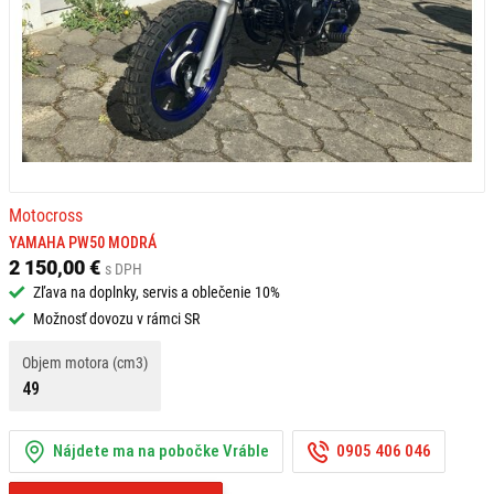
Motocross
YAMAHA PW50 MODRÁ
2 150,00 €
s DPH
Zľava na doplnky, servis a oblečenie 10%
Možnosť dovozu v rámci SR
Objem motora (cm3)
49
Nájdete ma na pobočke Vráble
0905 406 046