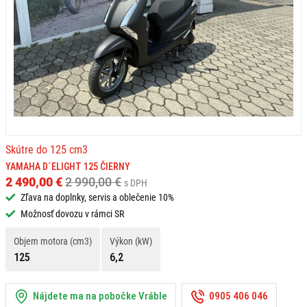
Skútre do 125 cm3
YAMAHA D´ELIGHT 125 ČIERNY
2 490,00 €
2 990,00 €
s DPH
Zľava na doplnky, servis a oblečenie 10%
Možnosť dovozu v rámci SR
Objem motora (cm3)
Výkon (kW)
125
6,2
Nájdete ma na pobočke Vráble
0905 406 046