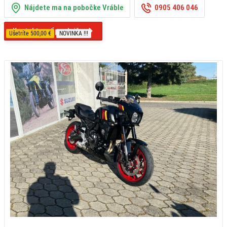
Nájdete ma na pobočke Vráble
0905 406 046
Kontaktovať predajňu
Ušetríte 500,00 €
NOVINKA !!!