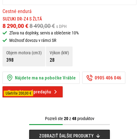
Cestné endurá
SUZUKI DR-Z4 S ŽLTÁ
8 290,00 €
8 490,00 €
s DPH
Zľava na doplnky, servis a oblečenie 10%
Možnosť dovozu v rámci SR
Objem motora (cm3)
Výkon (kW)
398
28
Nájdete ma na pobočke Vráble
0905 406 046
Kontaktovať predajňu
Ušetríte 200,00 €
Pozreli ste
20
z
48
produktov
ZOBRAZIŤ ĎALŠIE PRODUKTY