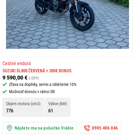
Cestné endurá
SUZUKI DL800 ČERVENÁ + 300€ BONUS
9 590,00 €
s DPH
Zľava na doplnky, servis a oblečenie 10%
Možnosť dovozu v rámci SR
Objem motora (cm3)
Výkon (kW)
776
61
Nájdete ma na pobočke Vráble
0905 406 046