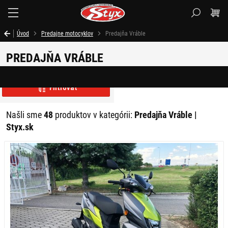
Styx.sk
Úvod
Predajne motocyklov
Predajňa Vráble
PREDAJŇA VRÁBLE
Filtrovať
Našli sme
48
produktov v kategórii:
Predajňa Vráble |
Styx.sk