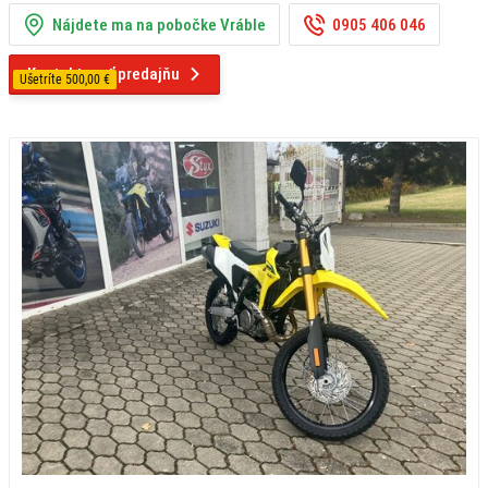
Nájdete ma na pobočke Vráble
0905 406 046
Kontaktovať predajňu
Ušetríte 500,00 €