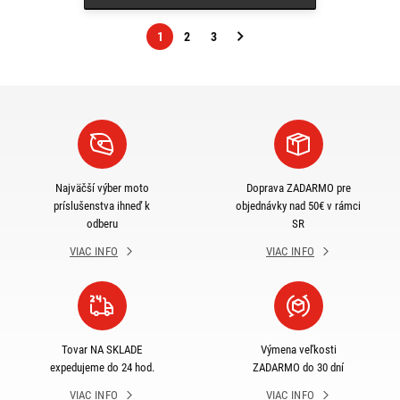
1
2
3
Nasledujúca
strana
Najväčší výber moto
Doprava ZADARMO pre
príslušenstva ihneď k
objednávky nad 50€ v rámci
odberu
SR
VIAC INFO
VIAC INFO
Tovar NA SKLADE
Výmena veľkosti
expedujeme do 24 hod.
ZADARMO do 30 dní
VIAC INFO
VIAC INFO