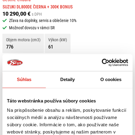
SUZUKI DL800DE ČIERNA + 300€ BONUS
10 290,00 €
s DPH
Zľava na doplnky, servis a oblečenie 10%
Možnosť dovozu v rámci SR
Objem motora (cm3)
Výkon (kW)
776
61
Nájdete ma na pobočke Vráble
0905 406 046
Kontaktovať predajňu
Súhlas
Detaily
O cookies
KREDIT 300€ NA NÁKUP DOPLNKOV GIVI
Táto webstránka používa súbory cookies
Na prispôsobenie obsahu a reklám, poskytovanie funkcií
sociálnych médií a analýzu návštevnosti používame
súbory cookie. Informácie o tom, ako používate naše
webové stránky, poskytujeme aj našim partnerom v