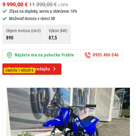
9 990,00 €
11 390,00 €
s DPH
Zľava na doplnky, servis a oblečenie 10%
Možnosť dovozu v rámci SR
Objem motora (cm3)
Výkon (kW)
890
87,5
Nájdete ma na pobočke Vráble
0905 406 046
Kontaktovať predajňu
Ušetríte 1 400,00 €