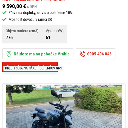
9 590,00 €
s DPH
Zľava na doplnky, servis a oblečenie 10%
Možnosť dovozu v rámci SR
Objem motora (cm3)
Výkon (kW)
776
61
Nájdete ma na pobočke Vráble
0905 406 046
Kontaktovať predajňu
KREDIT 300€ NA NÁKUP DOPLNKOV GIVI