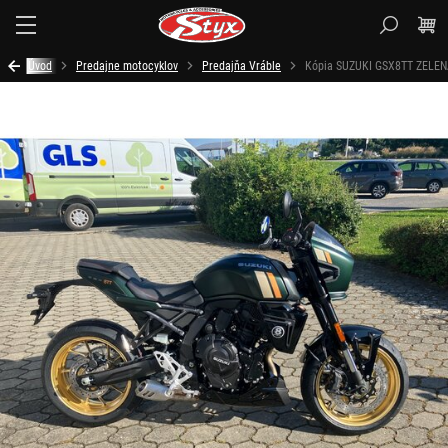
Styx.sk
Úvod
Predajne motocyklov
Predajňa Vráble
Kópia SUZUKI GSX8TT ZELE