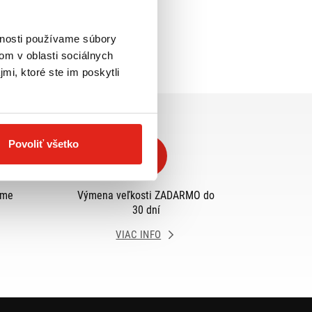
vnosti používame súbory
om v oblasti sociálnych
mi, ktoré ste im poskytli
Povoliť všetko
eme
Výmena veľkosti ZADARMO do
30 dní
VIAC INFO