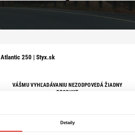
 Atlantic 250 | Styx.sk
VÁŠMU VYHĽADÁVANIU NEZODPOVEDÁ ŽIADNY
PRODUKT
Zrušiť všetky filtre
Detaily