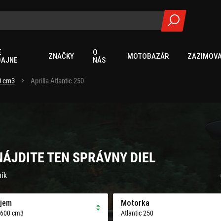
E
O
ZNAČKY
MOTOBAZÁR
ZAZIMOVA
DAJNE
NÁS
00 cm3
Aprilia Atlantic 250
 NÁJDITE TEN SPRÁVNY DIEL
ník
jem
Motorka
 600 cm3
Atlantic 250