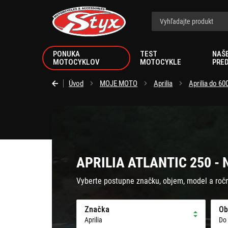
Styx.sk
PONUKA
TEST
NAŠ
MOTOCYKLOV
MOTOCYKLE
PRE
Úvod
MOJE MOTO
Aprilia
Aprilia do 6
APRILIA ATLANTIC 250 -
Vyberte postupne značku, objem, model a roč
Značka
Ob
Aprilia
Do