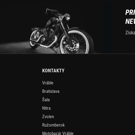
PR
NE
Získ
KONTAKTY
Vráble
Bratislava
Šala
Nitra
Zvolen
Ružomberok
Motobazár Vráble