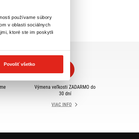
vnosti používame súbory
om v oblasti sociálnych
mi, ktoré ste im poskytli
Povoliť všetko
eme
Výmena veľkosti ZADARMO do
30 dní
VIAC INFO