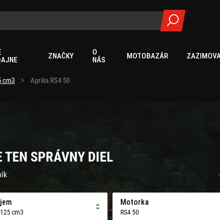
E
O
ZNAČKY
MOTOBAZÁR
ZAZIMOVA
DAJNE
NÁS
25 cm3
Aprilia RS4 50
E TEN SPRÁVNY DIEL
ník
jem
Motorka
 125 cm3
RS4 50