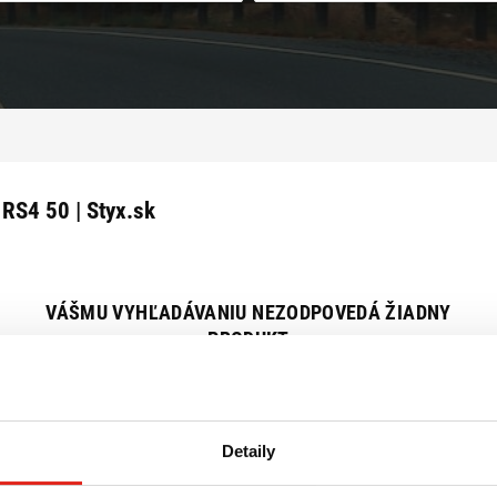
 RS4 50 | Styx.sk
VÁŠMU VYHĽADÁVANIU NEZODPOVEDÁ ŽIADNY
PRODUKT
Zrušiť všetky filtre
Detaily