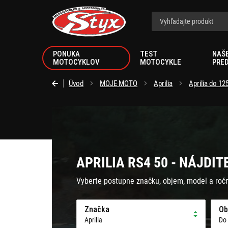
Styx.sk
PONUKA
TEST
NAŠ
MOTOCYKLOV
MOTOCYKLE
PRE
Úvod
MOJE MOTO
Aprilia
Aprilia do 1
APRILIA RS4 50 - NÁJDIT
Vyberte postupne značku, objem, model a roč
Značka
Ob
Aprilia
Do