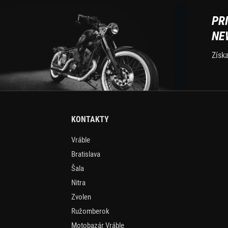
PR
NE
Získ
KONTAKTY
Vráble
Bratislava
Šala
Nitra
Zvolen
Ružomberok
Motobazár Vráble