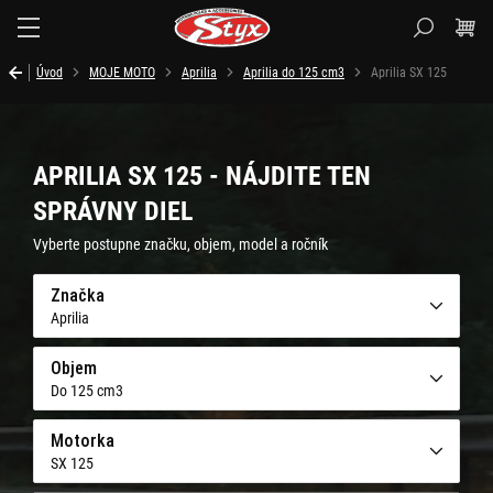
Styx.sk
Úvod
MOJE MOTO
Aprilia
Aprilia do 125 cm3
Aprilia SX 125
APRILIA SX 125 - NÁJDITE TEN
SPRÁVNY DIEL
Vyberte postupne značku, objem, model a ročník
Značka
Aprilia
Objem
Do 125 cm3
Motorka
SX 125