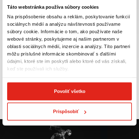
Táto webstránka používa súbory cookies
Na prispôsobenie obsahu a reklám, poskytovanie funkcií
sociálnych médií a analýzu návštevnosti používame
súbory cookie. Informácie o tom, ako používate naše
Najväčší výber moto
Doprava ZADARMO pre
webové stránky, poskytujeme aj našim partnerom v
príslušenstva ihneď k
objednávky nad 50€ v rámci
odberu
SR
oblasti sociálnych médií, inzercie a analýzy. Títo partneri
môžu príslušné informácie skombinovať s ďalšími
VIAC INFO
VIAC INFO
údajmi, ktoré ste im poskytli alebo ktoré od vás získali,
keď ste používali ich služby.
Tovar NA SKLADE
Výmena veľkosti
Povoliť všetko
expedujeme do 24 hod.
ZADARMO do 30 dní
VIAC INFO
VIAC INFO
Prispôsobiť