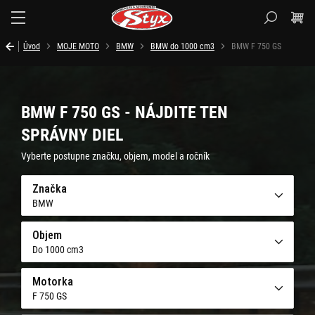
Styx.sk
Úvod
MOJE MOTO
BMW
BMW do 1000 cm3
BMW F 750 GS
BMW F 750 GS - NÁJDITE TEN
SPRÁVNY DIEL
Vyberte postupne značku, objem, model a ročník
Značka
BMW
Objem
Do 1000 cm3
Motorka
F 750 GS