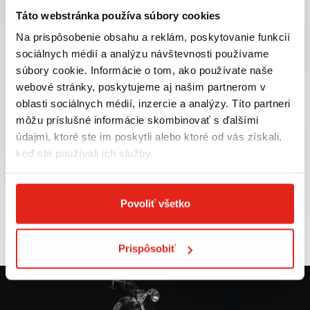
Táto webstránka používa súbory cookies
Na prispôsobenie obsahu a reklám, poskytovanie funkcií
sociálnych médií a analýzu návštevnosti používame
súbory cookie. Informácie o tom, ako používate naše
Najväčší výber moto
Doprava ZADARMO pre
webové stránky, poskytujeme aj našim partnerom v
príslušenstva ihneď k
objednávky nad 50€ v rámci
odberu
SR
oblasti sociálnych médií, inzercie a analýzy. Títo partneri
môžu príslušné informácie skombinovať s ďalšími
VIAC INFO
VIAC INFO
údajmi, ktoré ste im poskytli alebo ktoré od vás získali,
keď ste používali ich služby.
Tovar NA SKLADE
Výmena veľkosti
Povoliť všetko
expedujeme do 24 hod.
ZADARMO do 30 dní
VIAC INFO
VIAC INFO
Prispôsobiť