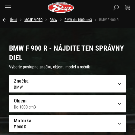
Styx.sk
Úvod
MOJE MOTO
BMW
BMW do 1000 cm3
BMW F 900 R
BMW F 900 R - NÁJDITE TEN SPRÁVNY
DIEL
Vyberte postupne značku, objem, model a ročník
Značka
BMW
Objem
Do 1000 cm3
Motorka
F 900 R