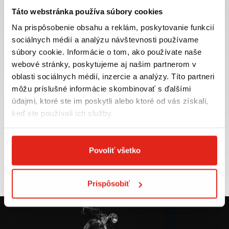
Táto webstránka používa súbory cookies
Na prispôsobenie obsahu a reklám, poskytovanie funkcií
sociálnych médií a analýzu návštevnosti používame
súbory cookie. Informácie o tom, ako používate naše
Najväčší výber moto
Doprava ZADARMO pre
webové stránky, poskytujeme aj našim partnerom v
príslušenstva ihneď k
objednávky nad 50€ v rámci
odberu
SR
oblasti sociálnych médií, inzercie a analýzy. Títo partneri
môžu príslušné informácie skombinovať s ďalšími
VIAC INFO
VIAC INFO
údajmi, ktoré ste im poskytli alebo ktoré od vás získali,
keď ste používali ich služby.
Tovar NA SKLADE
Výmena veľkosti
Povoliť všetko
expedujeme do 24 hod.
ZADARMO do 30 dní
VIAC INFO
VIAC INFO
Prispôsobiť