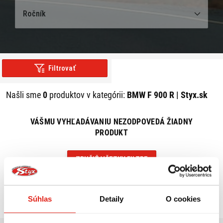
Ročník
Filtrovať
Našli sme
0
produktov v kategórii:
BMW F 900 R | Styx.sk
VÁŠMU VYHĽADÁVANIU NEZODPOVEDÁ ŽIADNY
PRODUKT
ZRUŠIŤ VŠETKY FILTRE
Súhlas
Detaily
O cookies