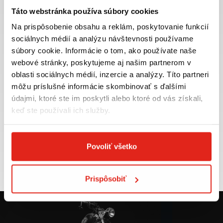
Táto webstránka používa súbory cookies
Na prispôsobenie obsahu a reklám, poskytovanie funkcií
sociálnych médií a analýzu návštevnosti používame
súbory cookie. Informácie o tom, ako používate naše
Najväčší výber moto
Doprava ZADARMO pre
webové stránky, poskytujeme aj našim partnerom v
príslušenstva ihneď k
objednávky nad 50€ v rámci
odberu
SR
oblasti sociálnych médií, inzercie a analýzy. Títo partneri
môžu príslušné informácie skombinovať s ďalšími
VIAC INFO
VIAC INFO
údajmi, ktoré ste im poskytli alebo ktoré od vás získali,
keď ste používali ich služby.
Tovar NA SKLADE
Výmena veľkosti
Povoliť všetko
expedujeme do 24 hod.
ZADARMO do 30 dní
VIAC INFO
VIAC INFO
Prispôsobiť