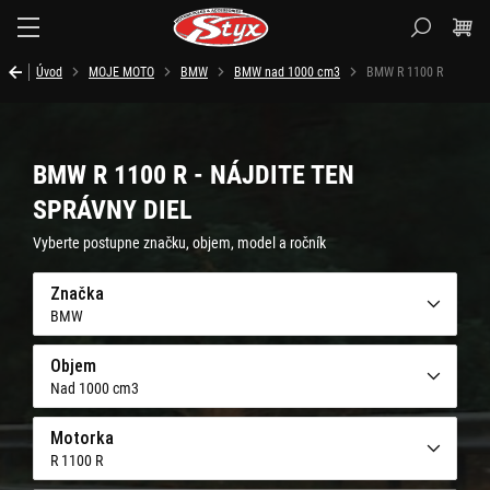
Styx.sk
Úvod
MOJE MOTO
BMW
BMW nad 1000 cm3
BMW R 1100 R
BMW R 1100 R - NÁJDITE TEN
SPRÁVNY DIEL
Vyberte postupne značku, objem, model a ročník
Značka
BMW
Objem
Nad 1000 cm3
Motorka
R 1100 R