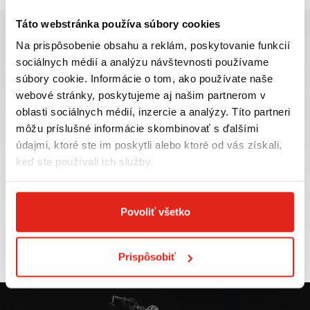
Táto webstránka používa súbory cookies
Na prispôsobenie obsahu a reklám, poskytovanie funkcií
sociálnych médií a analýzu návštevnosti používame
súbory cookie. Informácie o tom, ako používate naše
Najväčší výber moto
Doprava ZADARMO pre
webové stránky, poskytujeme aj našim partnerom v
príslušenstva ihneď k
objednávky nad 50€ v rámci
oblasti sociálnych médií, inzercie a analýzy. Títo partneri
odberu
SR
môžu príslušné informácie skombinovať s ďalšími
VIAC INFO
VIAC INFO
údajmi, ktoré ste im poskytli alebo ktoré od vás získali,
keď ste používali ich služby.
Povoliť všetko
Tovar NA SKLADE
Výmena veľkosti
expedujeme do 24 hod.
ZADARMO do 30 dní
VIAC INFO
VIAC INFO
Prispôsobiť