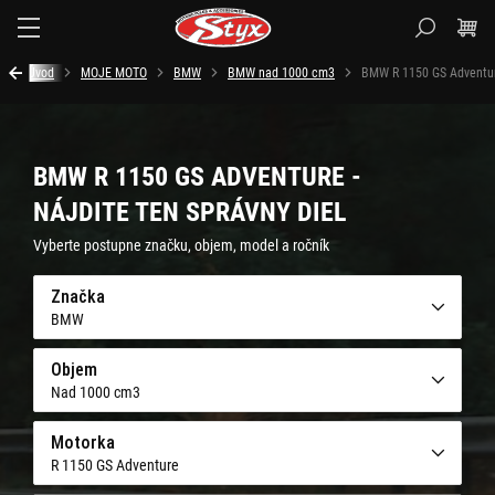
Styx.sk
Úvod
MOJE MOTO
BMW
BMW nad 1000 cm3
BMW R 1150 GS Adventu
BMW R 1150 GS ADVENTURE -
NÁJDITE TEN SPRÁVNY DIEL
Vyberte postupne značku, objem, model a ročník
Značka
BMW
Objem
Nad 1000 cm3
Motorka
R 1150 GS Adventure