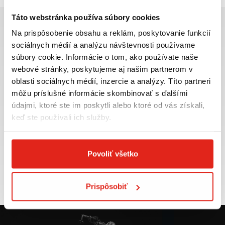
Táto webstránka používa súbory cookies
Na prispôsobenie obsahu a reklám, poskytovanie funkcií
sociálnych médií a analýzu návštevnosti používame
súbory cookie. Informácie o tom, ako používate naše
Najväčší výber moto
Doprava ZADARMO pre
webové stránky, poskytujeme aj našim partnerom v
príslušenstva ihneď k
objednávky nad 50€ v rámci
oblasti sociálnych médií, inzercie a analýzy. Títo partneri
odberu
SR
môžu príslušné informácie skombinovať s ďalšími
VIAC INFO
VIAC INFO
údajmi, ktoré ste im poskytli alebo ktoré od vás získali,
keď ste používali ich služby.
Povoliť všetko
Tovar NA SKLADE
Výmena veľkosti
expedujeme do 24 hod.
ZADARMO do 30 dní
VIAC INFO
VIAC INFO
Prispôsobiť