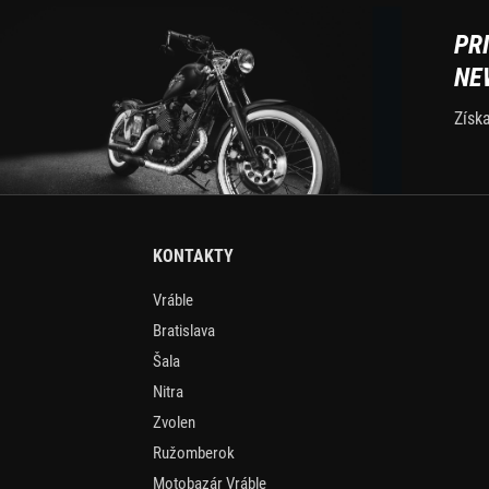
PR
NE
Získ
KONTAKTY
Vráble
Bratislava
Šala
Nitra
Zvolen
Ružomberok
Motobazár Vráble