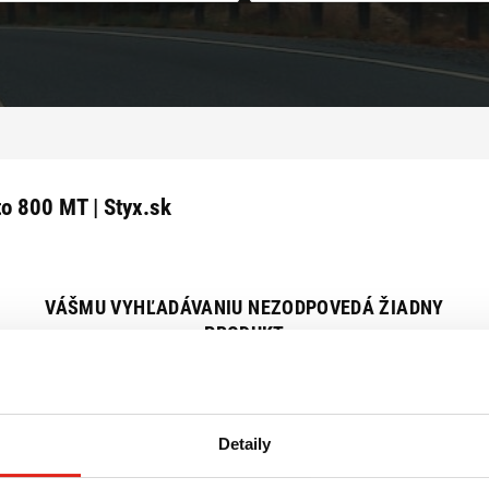
o 800 MT | Styx.sk
VÁŠMU VYHĽADÁVANIU NEZODPOVEDÁ ŽIADNY
PRODUKT
Zrušiť všetky filtre
Detaily