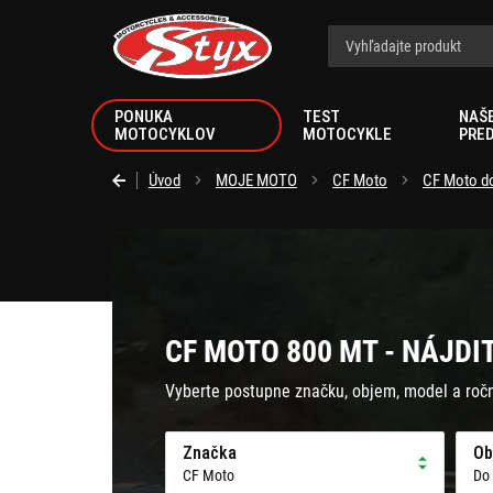
Styx.sk
PONUKA
TEST
NAŠ
MOTOCYKLOV
MOTOCYKLE
PRE
Úvod
MOJE MOTO
CF Moto
CF Moto d
CF MOTO 800 MT - NÁJDI
Vyberte postupne značku, objem, model a roč
Značka
Ob
CF Moto
Do