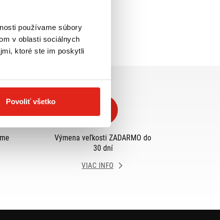
vnosti používame súbory
om v oblasti sociálnych
mi, ktoré ste im poskytli
Povoliť všetko
eme
Výmena veľkosti ZADARMO do
30 dní
VIAC INFO