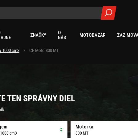
E
O
ZNAČKY
MOTOBAZÁR
ZAZIMOVA
DAJNE
NÁS
o 1000 cm3
CF Moto 800 MT
TE TEN SPRÁVNY DIEL
ník
jem
Motorka
 1000 cm3
800 MT