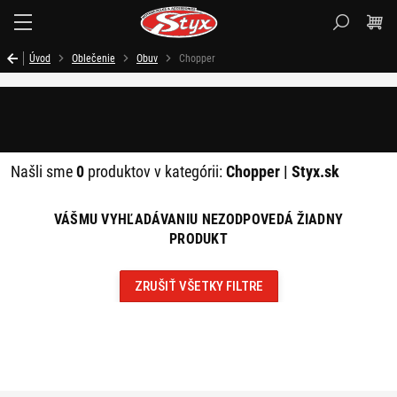
Styx.sk
Úvod
Oblečenie
Obuv
Chopper
Filtrovať
Našli sme
0
produktov v kategórii:
Chopper | Styx.sk
VÁŠMU VYHĽADÁVANIU NEZODPOVEDÁ ŽIADNY
PRODUKT
ZRUŠIŤ VŠETKY FILTRE