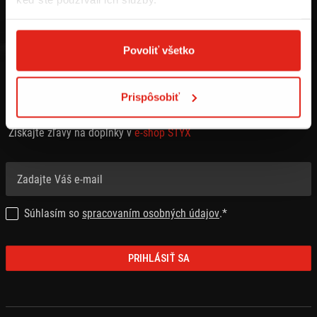
Povoliť všetko
Prispôsobiť
PRIHLÁSTE SA NA ODBER NEWSLETTRA
Získajte zľavy na doplnky v
e-shop STYX
Súhlasím so
spracovaním osobných údajov
.*
PRIHLÁSIŤ SA