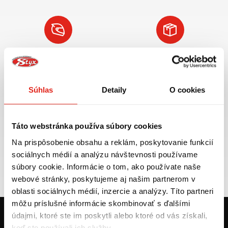
Najväčší výber moto
Doprava ZADARMO pre
príslušenstva ihneď k
objednávky nad 50€ v rámci
odberu
SR
Súhlas
Detaily
O cookies
VIAC INFO
VIAC INFO
Táto webstránka používa súbory cookies
Na prispôsobenie obsahu a reklám, poskytovanie funkcií
Tovar NA SKLADE
Výmena veľkosti
sociálnych médií a analýzu návštevnosti používame
expedujeme do 24 hod.
ZADARMO do 30 dní
súbory cookie. Informácie o tom, ako používate naše
VIAC INFO
VIAC INFO
webové stránky, poskytujeme aj našim partnerom v
oblasti sociálnych médií, inzercie a analýzy. Títo partneri
môžu príslušné informácie skombinovať s ďalšími
údajmi, ktoré ste im poskytli alebo ktoré od vás získali,
keď ste používali ich služby.