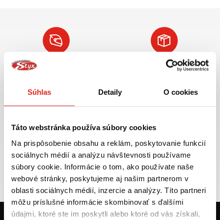
Najväčší výber moto
Doprava ZADARMO pre
príslušenstva ihneď k
objednávky nad 50€ v rámci
odberu
SR
Súhlas
Detaily
O cookies
VIAC INFO
VIAC INFO
Táto webstránka používa súbory cookies
Na prispôsobenie obsahu a reklám, poskytovanie funkcií
Tovar NA SKLADE
Výmena veľkosti
sociálnych médií a analýzu návštevnosti používame
expedujeme do 24 hod.
ZADARMO do 30 dní
súbory cookie. Informácie o tom, ako používate naše
webové stránky, poskytujeme aj našim partnerom v
VIAC INFO
VIAC INFO
oblasti sociálnych médií, inzercie a analýzy. Títo partneri
môžu príslušné informácie skombinovať s ďalšími
údajmi, ktoré ste im poskytli alebo ktoré od vás získali,