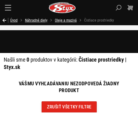
Styx.sk
Úvod
Náhradné diely
Oleje a mazivá
Čistiace prostriedky
Filtrovať
Našli sme
0
produktov v kategórii:
Čistiace prostriedky |
Styx.sk
VÁŠMU VYHĽADÁVANIU NEZODPOVEDÁ ŽIADNY
PRODUKT
ZRUŠIŤ VŠETKY FILTRE