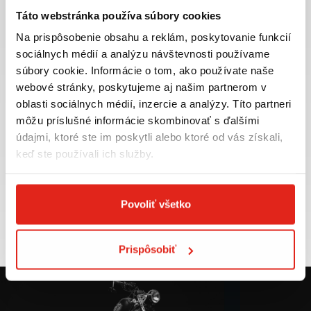
Táto webstránka používa súbory cookies
Na prispôsobenie obsahu a reklám, poskytovanie funkcií
sociálnych médií a analýzu návštevnosti používame
súbory cookie. Informácie o tom, ako používate naše
Najväčší výber moto
Doprava ZADARMO pre
webové stránky, poskytujeme aj našim partnerom v
príslušenstva ihneď k
objednávky nad 50€ v rámci
odberu
SR
oblasti sociálnych médií, inzercie a analýzy. Títo partneri
môžu príslušné informácie skombinovať s ďalšími
VIAC INFO
VIAC INFO
údajmi, ktoré ste im poskytli alebo ktoré od vás získali,
keď ste používali ich služby.
Tovar NA SKLADE
Výmena veľkosti
Povoliť všetko
expedujeme do 24 hod.
ZADARMO do 30 dní
VIAC INFO
VIAC INFO
Prispôsobiť