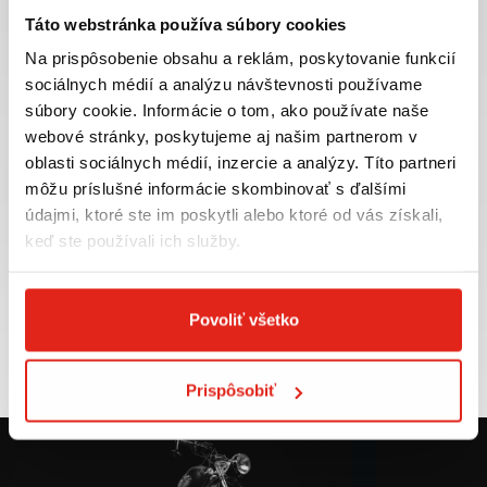
Táto webstránka používa súbory cookies
Na prispôsobenie obsahu a reklám, poskytovanie funkcií
sociálnych médií a analýzu návštevnosti používame
súbory cookie. Informácie o tom, ako používate naše
Najväčší výber moto
Doprava ZADARMO pre
webové stránky, poskytujeme aj našim partnerom v
príslušenstva ihneď k
objednávky nad 50€ v rámci
odberu
SR
oblasti sociálnych médií, inzercie a analýzy. Títo partneri
môžu príslušné informácie skombinovať s ďalšími
VIAC INFO
VIAC INFO
údajmi, ktoré ste im poskytli alebo ktoré od vás získali,
keď ste používali ich služby.
Tovar NA SKLADE
Výmena veľkosti
Povoliť všetko
expedujeme do 24 hod.
ZADARMO do 30 dní
VIAC INFO
VIAC INFO
Prispôsobiť