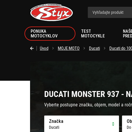
Styx.sk
PONUKA
TEST
NAŠ
MOTOCYKLOV
MOTOCYKLE
PRE
Úvod
MOJE MOTO
Ducati
Ducati do 10
DUCATI MONSTER 937 - N
Vyberte postupne značku, objem, model a roč
Značka
Ob
Ducati
Do