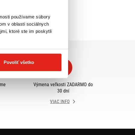
vnosti používame súbory
om v oblasti sociálnych
mi, ktoré ste im poskytli
Povoliť všetko
eme
Výmena veľkosti ZADARMO do
30 dní
VIAC INFO