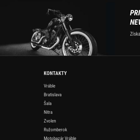
PR
NE
Získ
KONTAKTY
Vráble
Bratislava
Šala
Nitra
Zvolen
Ružomberok
Motobazár Vráble