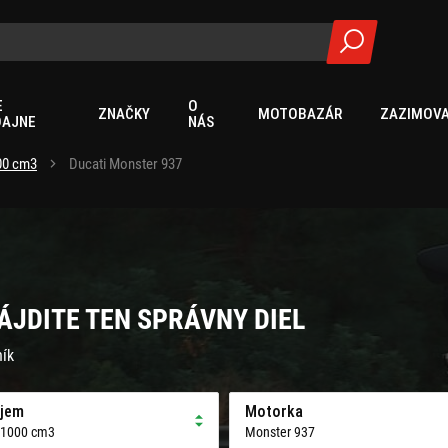
E
O
ZNAČKY
MOTOBAZÁR
ZAZIMOVA
DAJNE
NÁS
00 cm3
Ducati Monster 937
ÁJDITE TEN SPRÁVNY DIEL
ník
jem
Motorka
 1000 cm3
Monster 937