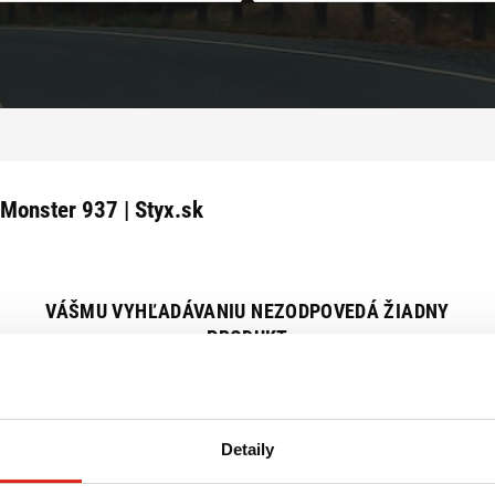
 Monster 937 | Styx.sk
VÁŠMU VYHĽADÁVANIU NEZODPOVEDÁ ŽIADNY
PRODUKT
Zrušiť všetky filtre
Detaily