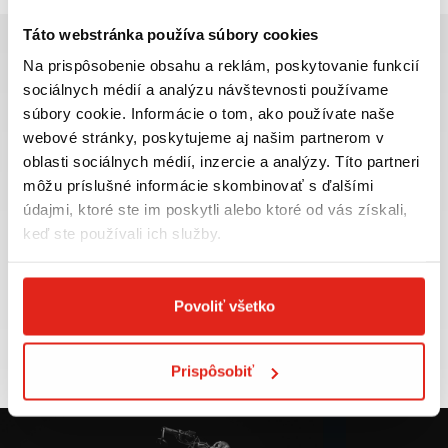
Táto webstránka používa súbory cookies
Na prispôsobenie obsahu a reklám, poskytovanie funkcií
sociálnych médií a analýzu návštevnosti používame
súbory cookie. Informácie o tom, ako používate naše
Najväčší výber moto
Doprava ZADARMO pre
webové stránky, poskytujeme aj našim partnerom v
príslušenstva ihneď k
objednávky nad 50€ v rámci
oblasti sociálnych médií, inzercie a analýzy. Títo partneri
odberu
SR
môžu príslušné informácie skombinovať s ďalšími
VIAC INFO
VIAC INFO
údajmi, ktoré ste im poskytli alebo ktoré od vás získali,
keď ste používali ich služby.
Povoliť všetko
Tovar NA SKLADE
Výmena veľkosti
expedujeme do 24 hod.
ZADARMO do 30 dní
VIAC INFO
VIAC INFO
Prispôsobiť