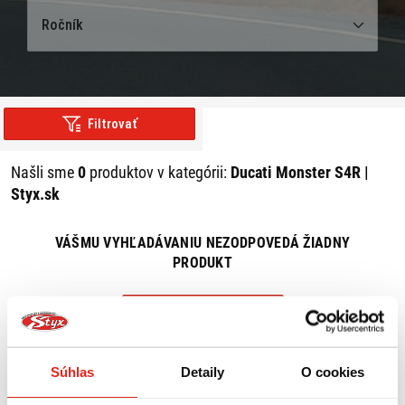
Ročník
Filtrovať
Našli sme
0
produktov v kategórii:
Ducati Monster S4R |
Styx.sk
VÁŠMU VYHĽADÁVANIU NEZODPOVEDÁ ŽIADNY
PRODUKT
ZRUŠIŤ VŠETKY FILTRE
Súhlas
Detaily
O cookies