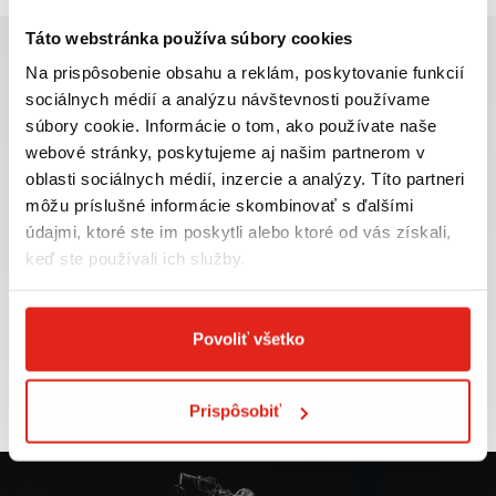
Táto webstránka používa súbory cookies
Na prispôsobenie obsahu a reklám, poskytovanie funkcií
sociálnych médií a analýzu návštevnosti používame
súbory cookie. Informácie o tom, ako používate naše
Najväčší výber moto
Doprava ZADARMO pre
webové stránky, poskytujeme aj našim partnerom v
príslušenstva ihneď k
objednávky nad 50€ v rámci
oblasti sociálnych médií, inzercie a analýzy. Títo partneri
odberu
SR
môžu príslušné informácie skombinovať s ďalšími
VIAC INFO
VIAC INFO
údajmi, ktoré ste im poskytli alebo ktoré od vás získali,
keď ste používali ich služby.
Povoliť všetko
Tovar NA SKLADE
Výmena veľkosti
expedujeme do 24 hod.
ZADARMO do 30 dní
VIAC INFO
VIAC INFO
Prispôsobiť