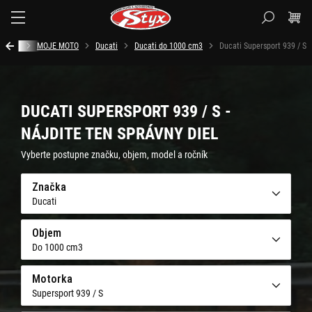
Styx.sk
Úvod
MOJE MOTO
Ducati
Ducati do 1000 cm3
Ducati Supersport 939 / S
DUCATI SUPERSPORT 939 / S -
NÁJDITE TEN SPRÁVNY DIEL
Vyberte postupne značku, objem, model a ročník
Značka
Ducati
Objem
Do 1000 cm3
Motorka
Supersport 939 / S