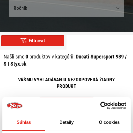
Ročník
Filtrovať
Našli sme
0
produktov v kategórii:
Ducati Supersport 939 /
S | Styx.sk
VÁŠMU VYHĽADÁVANIU NEZODPOVEDÁ ŽIADNY
PRODUKT
ZRUŠIŤ VŠETKY FILTRE
Súhlas
Detaily
O cookies