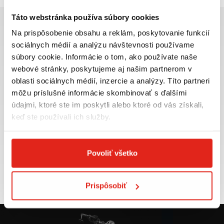
Táto webstránka používa súbory cookies
Na prispôsobenie obsahu a reklám, poskytovanie funkcií
sociálnych médií a analýzu návštevnosti používame
súbory cookie. Informácie o tom, ako používate naše
Najväčší výber moto
Doprava ZADARMO pre
webové stránky, poskytujeme aj našim partnerom v
príslušenstva ihneď k
objednávky nad 50€ v rámci
oblasti sociálnych médií, inzercie a analýzy. Títo partneri
odberu
SR
môžu príslušné informácie skombinovať s ďalšími
VIAC INFO
VIAC INFO
údajmi, ktoré ste im poskytli alebo ktoré od vás získali,
keď ste používali ich služby.
Povoliť všetko
Tovar NA SKLADE
Výmena veľkosti
expedujeme do 24 hod.
ZADARMO do 30 dní
VIAC INFO
VIAC INFO
Prispôsobiť