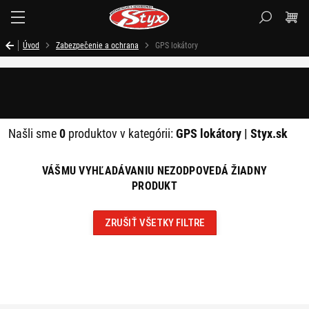
Styx.sk
Úvod
Zabezpečenie a ochrana
GPS lokátory
Filtrovať
Našli sme
0
produktov v kategórii:
GPS lokátory | Styx.sk
VÁŠMU VYHĽADÁVANIU NEZODPOVEDÁ ŽIADNY
PRODUKT
ZRUŠIŤ VŠETKY FILTRE