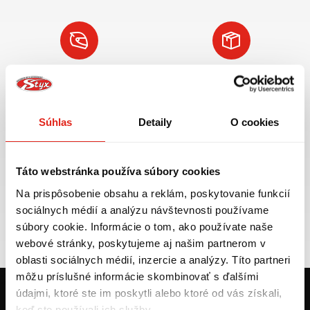
Najväčší výber moto
Doprava ZADARMO pre
príslušenstva ihneď k
objednávky nad 50€ v rámci
odberu
SR
Súhlas
Detaily
O cookies
VIAC INFO
VIAC INFO
Táto webstránka používa súbory cookies
Na prispôsobenie obsahu a reklám, poskytovanie funkcií
Tovar NA SKLADE
Výmena veľkosti
sociálnych médií a analýzu návštevnosti používame
expedujeme do 24 hod.
ZADARMO do 30 dní
súbory cookie. Informácie o tom, ako používate naše
VIAC INFO
VIAC INFO
webové stránky, poskytujeme aj našim partnerom v
oblasti sociálnych médií, inzercie a analýzy. Títo partneri
môžu príslušné informácie skombinovať s ďalšími
údajmi, ktoré ste im poskytli alebo ktoré od vás získali,
keď ste používali ich služby.