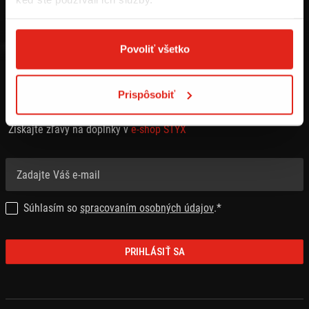
Povoliť všetko
Prispôsobiť
PRIHLÁSTE SA NA ODBER NEWSLETTRA
Získajte zľavy na doplnky v
e-shop STYX
Súhlasím so
spracovaním osobných údajov
.*
PRIHLÁSIŤ SA