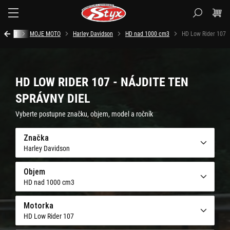
Styx.sk
Úvod
MOJE MOTO
Harley Davidson
HD nad 1000 cm3
HD Low Rider 107
HD LOW RIDER 107 - NÁJDITE TEN
SPRÁVNY DIEL
Vyberte postupne značku, objem, model a ročník
Značka
Harley Davidson
Objem
HD nad 1000 cm3
Motorka
HD Low Rider 107