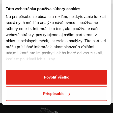
Táto webstránka používa súbory cookies
Na prispôsobenie obsahu a reklám, poskytovanie funkcií
sociálnych médií a analýzu návštevnosti používame
súbory cookie. Informácie o tom, ako používate naše
Najväčší výber moto
Doprava ZADARMO pre
webové stránky, poskytujeme aj našim partnerom v
príslušenstva ihneď k
objednávky nad 50€ v rámci
oblasti sociálnych médií, inzercie a analýzy. Títo partneri
odberu
SR
môžu príslušné informácie skombinovať s ďalšími
VIAC INFO
VIAC INFO
údajmi, ktoré ste im poskytli alebo ktoré od vás získali,
keď ste používali ich služby.
Povoliť všetko
Tovar NA SKLADE
Výmena veľkosti
expedujeme do 24 hod.
ZADARMO do 30 dní
VIAC INFO
VIAC INFO
Prispôsobiť