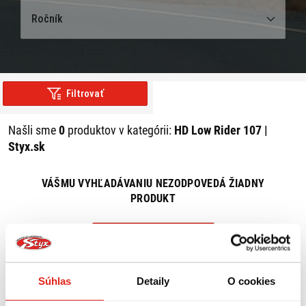
Ročník
Filtrovať
Našli sme
0
produktov v kategórii:
HD Low Rider 107 |
Styx.sk
VÁŠMU VYHĽADÁVANIU NEZODPOVEDÁ ŽIADNY
PRODUKT
ZRUŠIŤ VŠETKY FILTRE
Súhlas
Detaily
O cookies