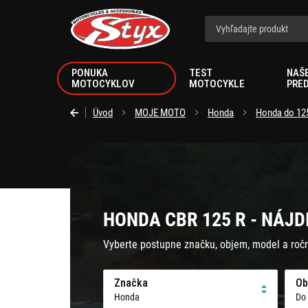
Styx.sk
PONUKA
TEST
NAŠ
MOTOCYKLOV
MOTOCYKLE
PRE
Úvod
MOJE MOTO
Honda
Honda do 12
HONDA CBR 125 R - NÁJD
Vyberte postupne značku, objem, model a roč
Značka
Ob
Honda
Do