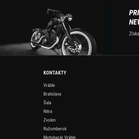
PR
NE
Získ
KONTAKTY
Vráble
Bratislava
Šala
Nitra
Zvolen
Ružomberok
Motobazár Vráble