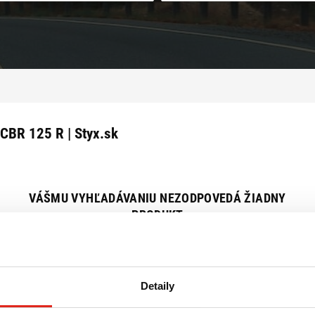
CBR 125 R | Styx.sk
VÁŠMU VYHĽADÁVANIU NEZODPOVEDÁ ŽIADNY
PRODUKT
Zrušiť všetky filtre
Detaily