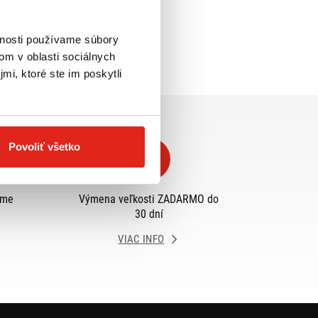
vnosti používame súbory
om v oblasti sociálnych
mi, ktoré ste im poskytli
Povoliť všetko
eme
Výmena veľkosti ZADARMO do
30 dní
VIAC INFO