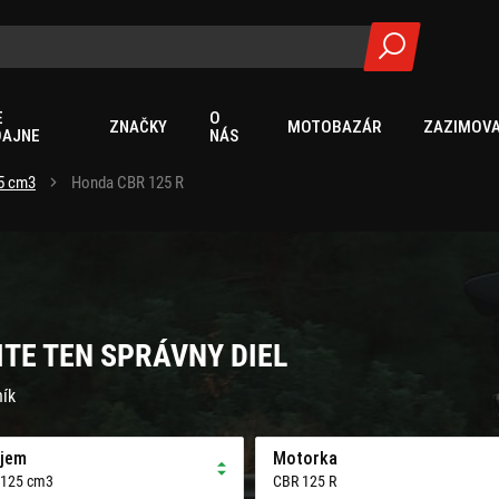
E
O
ZNAČKY
MOTOBAZÁR
ZAZIMOVA
DAJNE
NÁS
5 cm3
Honda CBR 125 R
ITE TEN SPRÁVNY DIEL
ník
jem
Motorka
 125 cm3
CBR 125 R