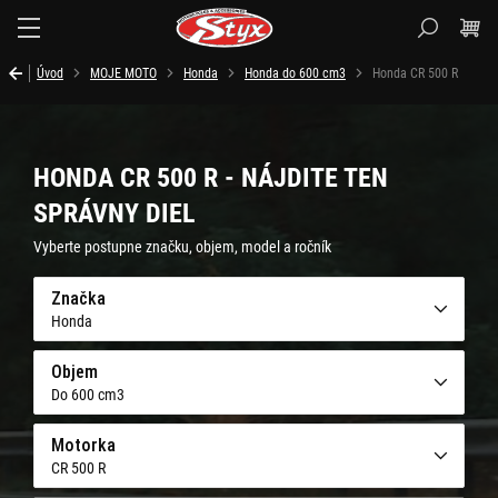
Styx.sk
Úvod
MOJE MOTO
Honda
Honda do 600 cm3
Honda CR 500 R
HONDA CR 500 R - NÁJDITE TEN
SPRÁVNY DIEL
Vyberte postupne značku, objem, model a ročník
Značka
Honda
Objem
Do 600 cm3
Motorka
CR 500 R