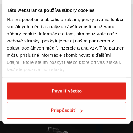
Táto webstránka používa súbory cookies
Na prispôsobenie obsahu a reklám, poskytovanie funkcií
sociálnych médií a analýzu návštevnosti používame
súbory cookie. Informácie o tom, ako používate naše
Najväčší výber moto
Doprava ZADARMO pre
webové stránky, poskytujeme aj našim partnerom v
príslušenstva ihneď k
objednávky nad 50€ v rámci
oblasti sociálnych médií, inzercie a analýzy. Títo partneri
odberu
SR
môžu príslušné informácie skombinovať s ďalšími
VIAC INFO
VIAC INFO
údajmi, ktoré ste im poskytli alebo ktoré od vás získali,
keď ste používali ich služby.
Povoliť všetko
Tovar NA SKLADE
Výmena veľkosti
expedujeme do 24 hod.
ZADARMO do 30 dní
VIAC INFO
VIAC INFO
Prispôsobiť