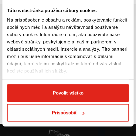
Táto webstránka používa súbory cookies
Na prispôsobenie obsahu a reklám, poskytovanie funkcií
sociálnych médií a analýzu návštevnosti používame
súbory cookie. Informácie o tom, ako používate naše
Najväčší výber moto
Doprava ZADARMO pre
webové stránky, poskytujeme aj našim partnerom v
príslušenstva ihneď k
objednávky nad 50€ v rámci
oblasti sociálnych médií, inzercie a analýzy. Títo partneri
odberu
SR
môžu príslušné informácie skombinovať s ďalšími
VIAC INFO
VIAC INFO
údajmi, ktoré ste im poskytli alebo ktoré od vás získali,
keď ste používali ich služby.
Povoliť všetko
Tovar NA SKLADE
Výmena veľkosti
expedujeme do 24 hod.
ZADARMO do 30 dní
VIAC INFO
VIAC INFO
Prispôsobiť