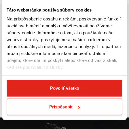
Táto webstránka používa súbory cookies
Na prispôsobenie obsahu a reklám, poskytovanie funkcií
sociálnych médií a analýzu návštevnosti používame
súbory cookie. Informácie o tom, ako používate naše
Najväčší výber moto
Doprava ZADARMO pre
webové stránky, poskytujeme aj našim partnerom v
príslušenstva ihneď k
objednávky nad 50€ v rámci
oblasti sociálnych médií, inzercie a analýzy. Títo partneri
odberu
SR
môžu príslušné informácie skombinovať s ďalšími
VIAC INFO
VIAC INFO
údajmi, ktoré ste im poskytli alebo ktoré od vás získali,
keď ste používali ich služby.
Povoliť všetko
Tovar NA SKLADE
Výmena veľkosti
expedujeme do 24 hod.
ZADARMO do 30 dní
VIAC INFO
VIAC INFO
Prispôsobiť