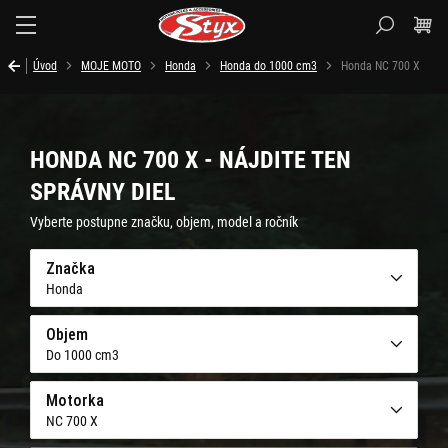
Styx.sk
Úvod
MOJE MOTO
Honda
Honda do 1000 cm3
Honda NC 700 X
HONDA NC 700 X - NÁJDITE TEN
SPRÁVNY DIEL
Vyberte postupne značku, objem, model a ročník
Značka
Honda
Objem
Do 1000 cm3
Motorka
NC 700 X