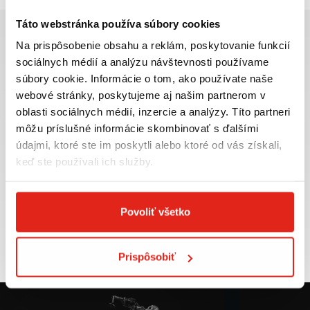
Táto webstránka používa súbory cookies
Na prispôsobenie obsahu a reklám, poskytovanie funkcií
sociálnych médií a analýzu návštevnosti používame
súbory cookie. Informácie o tom, ako používate naše
Najväčší výber moto
Doprava ZADARMO pre
webové stránky, poskytujeme aj našim partnerom v
príslušenstva ihneď k
objednávky nad 50€ v rámci
oblasti sociálnych médií, inzercie a analýzy. Títo partneri
odberu
SR
môžu príslušné informácie skombinovať s ďalšími
VIAC INFO
VIAC INFO
údajmi, ktoré ste im poskytli alebo ktoré od vás získali,
keď ste používali ich služby.
Povoliť všetko
Tovar NA SKLADE
Výmena veľkosti
expedujeme do 24 hod.
ZADARMO do 30 dní
VIAC INFO
VIAC INFO
Prispôsobiť