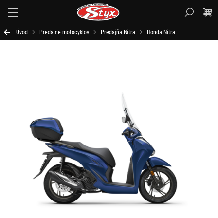
Styx.sk
Úvod
Predajne motocyklov
Predajňa Nitra
Honda Nitra