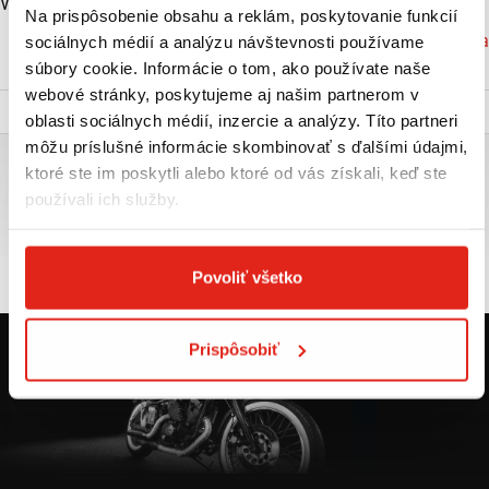
Výkon (kW):
11,8
Na prispôsobenie obsahu a reklám, poskytovanie funkcií
Značka: Honda
sociálnych médií a analýzu návštevnosti používame
VIAC O PRODUKTE
súbory cookie. Informácie o tom, ako používate naše
webové stránky, poskytujeme aj našim partnerom v
Popis a parametre
oblasti sociálnych médií, inzercie a analýzy. Títo partneri
môžu príslušné informácie skombinovať s ďalšími údajmi,
HONDA SH150 SMART TOP BOX MODRÁ
ktoré ste im poskytli alebo ktoré od vás získali, keď ste
používali ich služby.
Nový motocykel, Možný odpočet DPH, predaj na leasing, splátky, úver,
Možná aj výmena za starší motocykel, 6 rokov záruka, v cene motocykla
vernostná karta ktorá zaručuje zľavu na doplnky, servis a oblečenie 10%
Povoliť všetko
Prispôsobiť