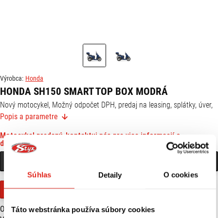
Výrobca:
Honda
HONDA SH150 SMART TOP BOX MODRÁ
Nový motocykel, Možný odpočet DPH, predaj na leasing, splátky, úver,
Možná aj výmena za starší motocykel, 6 rokov záruka, v cene
Popis a parametre
motocykla vernostná karta ktorá zaručuje zľavu na doplnky, servis a
oblečenie 10%
Motocykel predaný, kontaktuj nás pre viac informacií o
dostupnosti
KONTAKTOVAŤ PREDAJŇU
Súhlas
Detaily
O cookies
Pozri alternatívy
Objem motora (cm3):
156,9
Táto webstránka používa súbory cookies