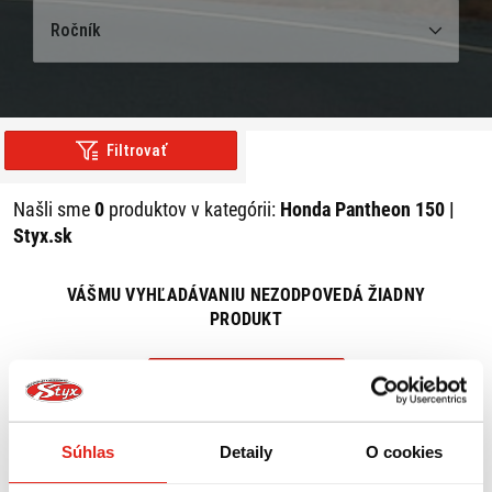
Ročník
Filtrovať
Našli sme
0
produktov v kategórii:
Honda Pantheon 150 |
Styx.sk
VÁŠMU VYHĽADÁVANIU NEZODPOVEDÁ ŽIADNY
PRODUKT
ZRUŠIŤ VŠETKY FILTRE
Súhlas
Detaily
O cookies