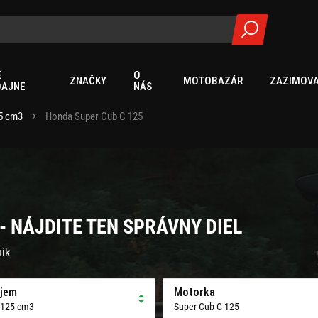
E
O
ZNAČKY
MOTOBAZÁR
ZAZIMOVA
DAJNE
NÁS
5 cm3
Honda Super Cub C 125
- NÁJDITE TEN SPRÁVNY DIEL
ník
jem
Motorka
 125 cm3
Super Cub C 125