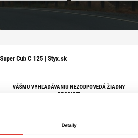
Super Cub C 125 | Styx.sk
VÁŠMU VYHĽADÁVANIU NEZODPOVEDÁ ŽIADNY
PRODUKT
Zrušiť všetky filtre
Detaily