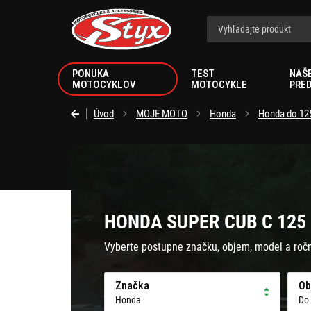
Styx.sk
PONUKA
TEST
NAŠ
MOTOCYKLOV
MOTOCYKLE
PRE
Úvod
MOJE MOTO
Honda
Honda do 12
HONDA SUPER CUB C 125 
Vyberte postupne značku, objem, model a roč
Značka
Ob
Honda
Do