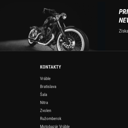
PR
NE
Získ
KONTAKTY
Vráble
Bratislava
Šala
Nitra
Zvolen
Ružomberok
Motobazár Vráble