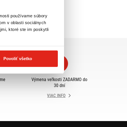
vnosti používame súbory
om v oblasti sociálnych
mi, ktoré ste im poskytli
Povoliť všetko
eme
Výmena veľkosti ZADARMO do
30 dní
VIAC INFO