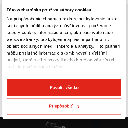
Táto webstránka používa súbory cookies
Na prispôsobenie obsahu a reklám, poskytovanie funkcií
sociálnych médií a analýzu návštevnosti používame
súbory cookie. Informácie o tom, ako používate naše
Najväčší výber moto
Doprava ZADARMO pre
webové stránky, poskytujeme aj našim partnerom v
príslušenstva ihneď k
objednávky nad 50€ v rámci
oblasti sociálnych médií, inzercie a analýzy. Títo partneri
odberu
SR
môžu príslušné informácie skombinovať s ďalšími
VIAC INFO
VIAC INFO
údajmi, ktoré ste im poskytli alebo ktoré od vás získali,
keď ste používali ich služby.
Povoliť všetko
Tovar NA SKLADE
Výmena veľkosti
expedujeme do 24 hod.
ZADARMO do 30 dní
VIAC INFO
VIAC INFO
Prispôsobiť