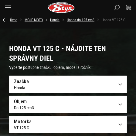
Styx.sk
Úvod
MOJE MOTO
Honda
Honda do 125 cm3
Honda VT 125 C
HONDA VT 125 C - NÁJDITE TEN
SPRÁVNY DIEL
Vyberte postupne značku, objem, model a ročník
Značka
Honda
Objem
Do 125 cm3
Motorka
VT 125 C