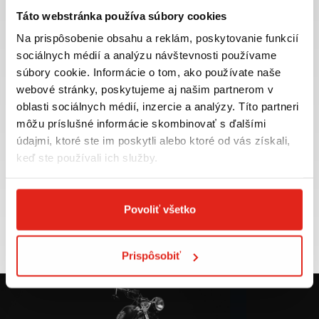
Táto webstránka používa súbory cookies
Na prispôsobenie obsahu a reklám, poskytovanie funkcií
sociálnych médií a analýzu návštevnosti používame
súbory cookie. Informácie o tom, ako používate naše
Najväčší výber moto
Doprava ZADARMO pre
webové stránky, poskytujeme aj našim partnerom v
príslušenstva ihneď k
objednávky nad 50€ v rámci
odberu
SR
oblasti sociálnych médií, inzercie a analýzy. Títo partneri
môžu príslušné informácie skombinovať s ďalšími
VIAC INFO
VIAC INFO
údajmi, ktoré ste im poskytli alebo ktoré od vás získali,
keď ste používali ich služby.
Tovar NA SKLADE
Výmena veľkosti
Povoliť všetko
expedujeme do 24 hod.
ZADARMO do 30 dní
VIAC INFO
VIAC INFO
Prispôsobiť