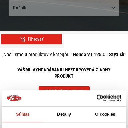
Ročník
Filtrovať
Našli sme
0
produktov v kategórii:
Honda VT 125 C | Styx.sk
VÁŠMU VYHĽADÁVANIU NEZODPOVEDÁ ŽIADNY
PRODUKT
ZRUŠIŤ VŠETKY FILTRE
Súhlas
Detaily
O cookies