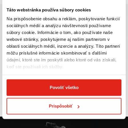
Táto webstránka používa súbory cookies
Na prispôsobenie obsahu a reklám, poskytovanie funkcií
sociálnych médií a analýzu návštevnosti používame
súbory cookie. Informácie o tom, ako používate naše
Najväčší výber moto
Doprava ZADARMO pre
webové stránky, poskytujeme aj našim partnerom v
príslušenstva ihneď k
objednávky nad 50€ v rámci
oblasti sociálnych médií, inzercie a analýzy. Títo partneri
odberu
SR
môžu príslušné informácie skombinovať s ďalšími
VIAC INFO
VIAC INFO
údajmi, ktoré ste im poskytli alebo ktoré od vás získali,
keď ste používali ich služby.
Povoliť všetko
Tovar NA SKLADE
Výmena veľkosti
expedujeme do 24 hod.
ZADARMO do 30 dní
VIAC INFO
VIAC INFO
Prispôsobiť