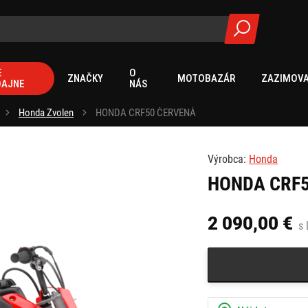
E
O
ZNAČKY
MOTOBAZÁR
ZAZIMOVA
DAJNE
NÁS
Honda Zvolen
HONDA CRF50 ČERVENÁ
Výrobca:
Honda
HONDA CRF
2 090,00 €
s