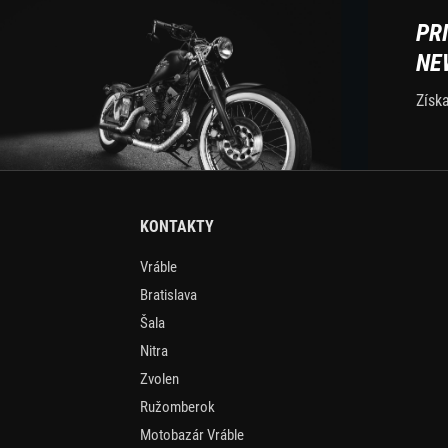
PR
NE
Získ
KONTAKTY
Vráble
Bratislava
Šala
Nitra
Zvolen
Ružomberok
Motobazár Vráble