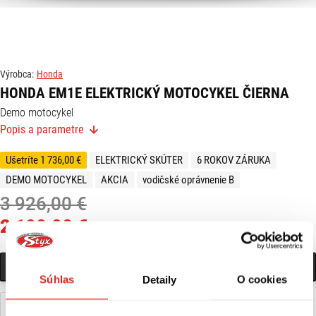
Výrobca:
Honda
HONDA EM1E ELEKTRICKÝ MOTOCYKEL ČIERNA
Demo motocykel
Popis a parametre
Ušetríte 1 736,00 €
ELEKTRICKÝ SKÚTER
6 ROKOV ZÁRUKA
DEMO MOTOCYKEL
AKCIA
vodičské oprávnenie B
3 926,00 €
2 190,00 €
s DPH
KONTAKTOVAŤ PREDAJŇU
Súhlas
Detaily
O cookies
Nájdete ma na pobočke Zvolen
0915 339 772