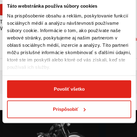
Táto webstránka používa súbory cookies
Financovanie
Na prispôsobenie obsahu a reklám, poskytovanie funkcií
Tachometer (km):
130
sociálnych médií a analýzu návštevnosti používame
Výkon (kW):
1,7
súbory cookie. Informácie o tom, ako používate naše
webové stránky, poskytujeme aj našim partnerom v
Značka: Honda
oblasti sociálnych médií, inzercie a analýzy. Títo partneri
VIAC O PRODUKTE
môžu príslušné informácie skombinovať s ďalšími údajmi,
ktoré ste im poskytli alebo ktoré od vás získali, keď ste
Popis a parametre
používali ich služby.
HONDA EM1E ELEKTRICKÝ MOTOCYKEL ČIERNA
Povoliť všetko
Demo motocykel
Prispôsobiť