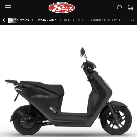
Styx.sk
Predajňa Zvolen
Honda Zvolen
HONDA EM1e ELEKTRICKÝ MOTOCYKEL ČIERNA