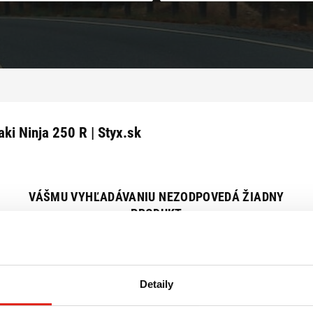
ki Ninja 250 R | Styx.sk
VÁŠMU VYHĽADÁVANIU NEZODPOVEDÁ ŽIADNY
PRODUKT
Zrušiť všetky filtre
Detaily