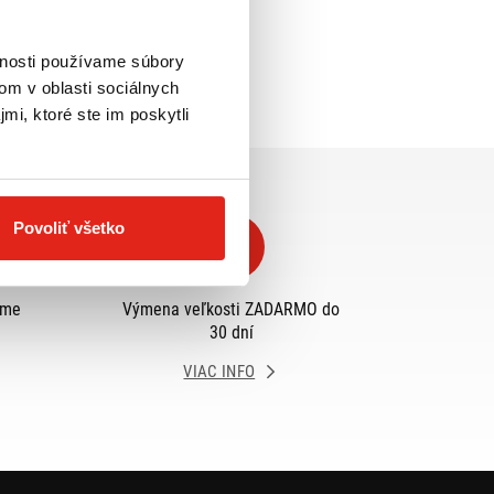
vnosti používame súbory
om v oblasti sociálnych
mi, ktoré ste im poskytli
Povoliť všetko
eme
Výmena veľkosti ZADARMO do
30 dní
VIAC INFO