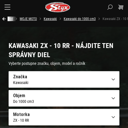
Styx.sk
Úvod
MOJE MOTO
Kawasaki
Kawasaki do 1000 cm3
Kawasaki ZX - 10 
KAWASAKI ZX - 10 RR - NÁJDITE TEN
SPRÁVNY DIEL
Vyberte postupne značku, objem, model a ročník
Značka
Kawasaki
Objem
Do 1000 cm3
Motorka
ZX - 10 RR