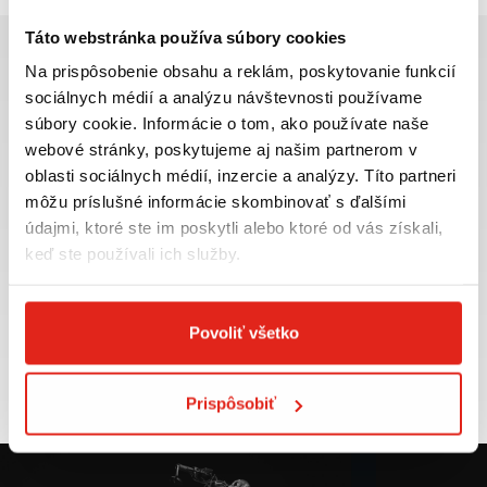
Táto webstránka používa súbory cookies
Na prispôsobenie obsahu a reklám, poskytovanie funkcií
sociálnych médií a analýzu návštevnosti používame
súbory cookie. Informácie o tom, ako používate naše
Najväčší výber moto
Doprava ZADARMO pre
webové stránky, poskytujeme aj našim partnerom v
príslušenstva ihneď k
objednávky nad 50€ v rámci
oblasti sociálnych médií, inzercie a analýzy. Títo partneri
odberu
SR
môžu príslušné informácie skombinovať s ďalšími
VIAC INFO
VIAC INFO
údajmi, ktoré ste im poskytli alebo ktoré od vás získali,
keď ste používali ich služby.
Povoliť všetko
Tovar NA SKLADE
Výmena veľkosti
expedujeme do 24 hod.
ZADARMO do 30 dní
VIAC INFO
VIAC INFO
Prispôsobiť