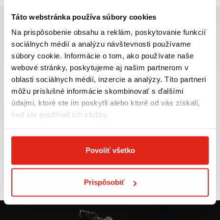
Táto webstránka používa súbory cookies
Na prispôsobenie obsahu a reklám, poskytovanie funkcií
sociálnych médií a analýzu návštevnosti používame
súbory cookie. Informácie o tom, ako používate naše
Najväčší výber moto
Doprava ZADARMO pre
webové stránky, poskytujeme aj našim partnerom v
príslušenstva ihneď k
objednávky nad 50€ v rámci
oblasti sociálnych médií, inzercie a analýzy. Títo partneri
odberu
SR
môžu príslušné informácie skombinovať s ďalšími
VIAC INFO
VIAC INFO
údajmi, ktoré ste im poskytli alebo ktoré od vás získali,
keď ste používali ich služby.
Povoliť všetko
Tovar NA SKLADE
Výmena veľkosti
expedujeme do 24 hod.
ZADARMO do 30 dní
VIAC INFO
VIAC INFO
Prispôsobiť