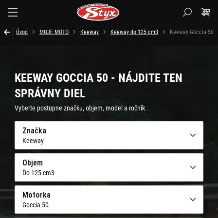
Styx.sk
Úvod
MOJE MOTO
Keeway
Keeway do 125 cm3
Keeway Goccia 50
KEEWAY GOCCIA 50 - NÁJDITE TEN
SPRÁVNY DIEL
Vyberte postupne značku, objem, model a ročník
Značka
Keeway
Objem
Do 125 cm3
Motorka
Goccia 50