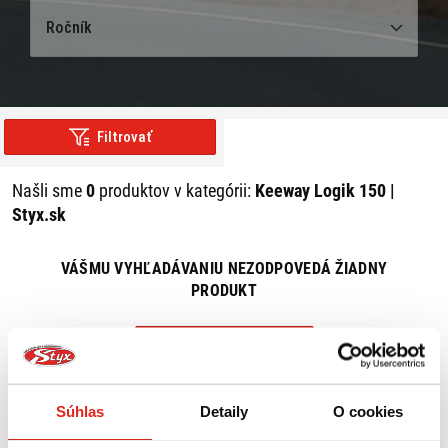
Ročník
Filtrovať
Našli sme
0
produktov v kategórii:
Keeway Logik 150 |
Styx.sk
VÁŠMU VYHĽADÁVANIU NEZODPOVEDÁ ŽIADNY
PRODUKT
ZRUŠIŤ VŠETKY FILTRE
Súhlas
Detaily
O cookies