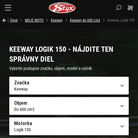
Styx.sk
Úvod
MOJE MOTO
Keeway
Keeway do 600 cm3
Keeway Logik 150
KEEWAY LOGIK 150 - NÁJDITE TEN
SPRÁVNY DIEL
Vyberte postupne značku, objem, model a ročník
Značka
Keeway
Objem
Do 600 cm3
Motorka
Logik 150