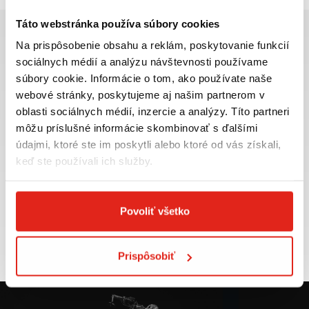
Táto webstránka používa súbory cookies
Na prispôsobenie obsahu a reklám, poskytovanie funkcií
sociálnych médií a analýzu návštevnosti používame
súbory cookie. Informácie o tom, ako používate naše
Najväčší výber moto
Doprava ZADARMO pre
webové stránky, poskytujeme aj našim partnerom v
príslušenstva ihneď k
objednávky nad 50€ v rámci
oblasti sociálnych médií, inzercie a analýzy. Títo partneri
odberu
SR
môžu príslušné informácie skombinovať s ďalšími
VIAC INFO
VIAC INFO
údajmi, ktoré ste im poskytli alebo ktoré od vás získali,
keď ste používali ich služby.
Povoliť všetko
Tovar NA SKLADE
Výmena veľkosti
expedujeme do 24 hod.
ZADARMO do 30 dní
VIAC INFO
VIAC INFO
Prispôsobiť