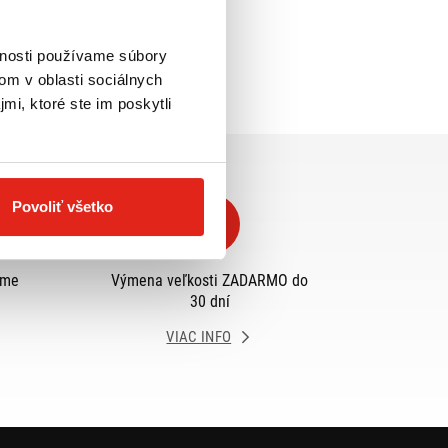
vnosti používame súbory
om v oblasti sociálnych
mi, ktoré ste im poskytli
Povoliť všetko
eme
Výmena veľkosti ZADARMO do
30 dní
VIAC INFO