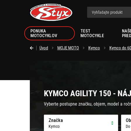
Styx.sk
PONUKA
TEST
NAŠ
MOTOCYKLOV
MOTOCYKLE
PRE
Úvod
MOJE MOTO
Kymco
Kymco do 6
KYMCO AGILITY 150 - NÁ
Vyberte postupne značku, objem, model a roč
Značka
Ob
Kymco
Do