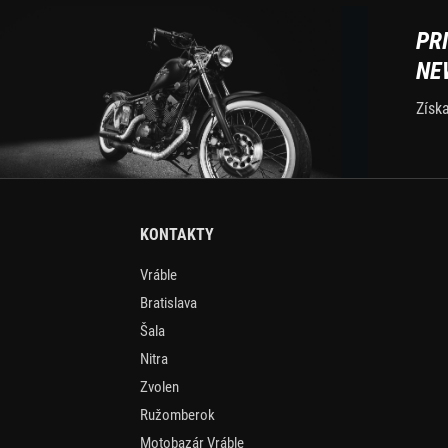
PR
NE
Získ
KONTAKTY
Vráble
Bratislava
Šala
Nitra
Zvolen
Ružomberok
Motobazár Vráble