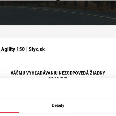
Agility 150 | Styx.sk
VÁŠMU VYHĽADÁVANIU NEZODPOVEDÁ ŽIADNY
PRODUKT
Zrušiť všetky filtre
Detaily