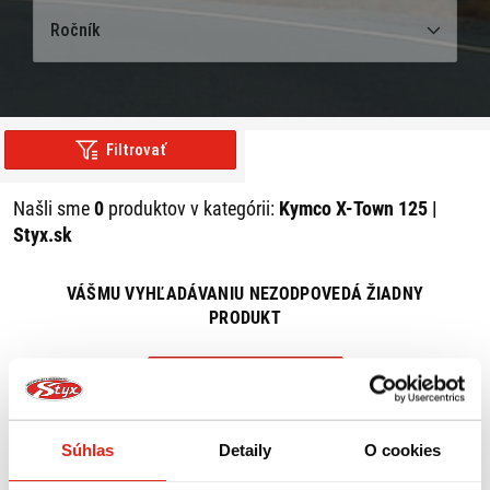
Ročník
Filtrovať
Našli sme
0
produktov v kategórii:
Kymco X-Town 125 |
Styx.sk
VÁŠMU VYHĽADÁVANIU NEZODPOVEDÁ ŽIADNY
PRODUKT
ZRUŠIŤ VŠETKY FILTRE
Súhlas
Detaily
O cookies