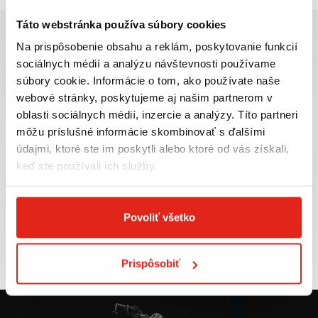
Táto webstránka používa súbory cookies
Na prispôsobenie obsahu a reklám, poskytovanie funkcií
sociálnych médií a analýzu návštevnosti používame
súbory cookie. Informácie o tom, ako používate naše
Najväčší výber moto
Doprava ZADARMO pre
webové stránky, poskytujeme aj našim partnerom v
príslušenstva ihneď k
objednávky nad 50€ v rámci
oblasti sociálnych médií, inzercie a analýzy. Títo partneri
odberu
SR
môžu príslušné informácie skombinovať s ďalšími
VIAC INFO
VIAC INFO
údajmi, ktoré ste im poskytli alebo ktoré od vás získali,
keď ste používali ich služby.
Povoliť všetko
Tovar NA SKLADE
Výmena veľkosti
expedujeme do 24 hod.
ZADARMO do 30 dní
VIAC INFO
VIAC INFO
Prispôsobiť