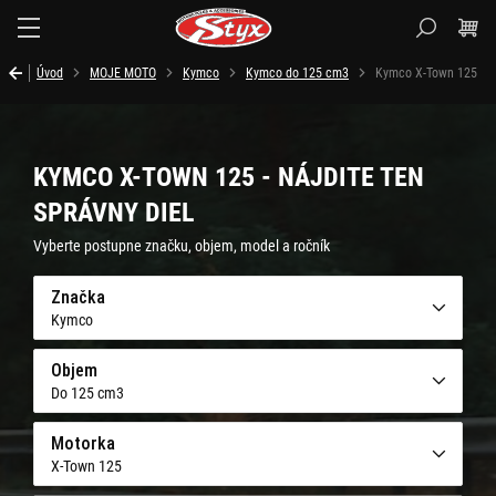
Styx.sk
Úvod
MOJE MOTO
Kymco
Kymco do 125 cm3
Kymco X-Town 125
KYMCO X-TOWN 125 - NÁJDITE TEN
SPRÁVNY DIEL
Vyberte postupne značku, objem, model a ročník
Značka
Kymco
Objem
Do 125 cm3
Motorka
X-Town 125