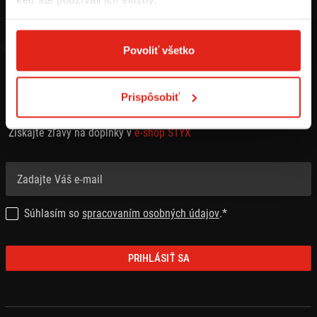
Povoliť všetko
Prispôsobiť
PRIHLÁSTE SA NA ODBER NEWSLETTRA
Získajte zľavy na doplnky v
e-shop STYX
Súhlasím so
spracovaním osobných údajov
.*
PRIHLÁSIŤ SA