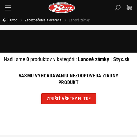
Styx.sk
Úvod
Zabezpečenie a ochrana
Lanové zámky
Filtrovať
Našli sme
0
produktov v kategórii:
Lanové zámky | Styx.sk
VÁŠMU VYHĽADÁVANIU NEZODPOVEDÁ ŽIADNY
PRODUKT
ZRUŠIŤ VŠETKY FILTRE