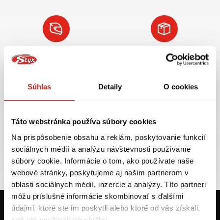
Najväčší výber moto
Doprava ZADARMO pre
príslušenstva ihneď k
objednávky nad 50€ v rámci
odberu
SR
Súhlas
Detaily
O cookies
VIAC INFO
VIAC INFO
Táto webstránka používa súbory cookies
Na prispôsobenie obsahu a reklám, poskytovanie funkcií
Tovar NA SKLADE
Výmena veľkosti
sociálnych médií a analýzu návštevnosti používame
expedujeme do 24 hod.
ZADARMO do 30 dní
súbory cookie. Informácie o tom, ako používate naše
VIAC INFO
VIAC INFO
webové stránky, poskytujeme aj našim partnerom v
oblasti sociálnych médií, inzercie a analýzy. Títo partneri
môžu príslušné informácie skombinovať s ďalšími
údajmi, ktoré ste im poskytli alebo ktoré od vás získali,
keď ste používali ich služby.