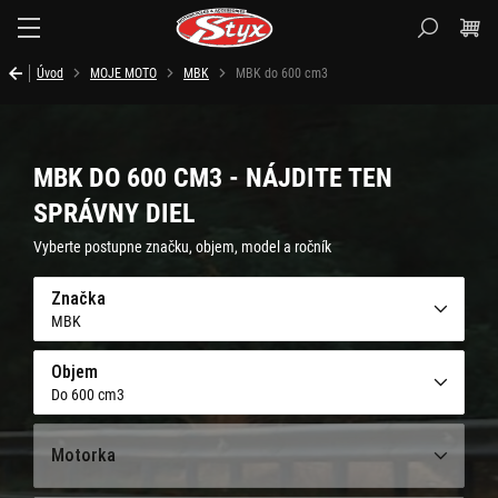
Styx.sk
Úvod
MOJE MOTO
MBK
MBK do 600 cm3
MBK DO 600 CM3 - NÁJDITE TEN
SPRÁVNY DIEL
Vyberte postupne značku, objem, model a ročník
Značka
MBK
Objem
Do 600 cm3
Motorka