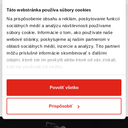
Táto webstránka používa súbory cookies
Na prispôsobenie obsahu a reklám, poskytovanie funkcií
sociálnych médií a analýzu návštevnosti používame
súbory cookie. Informácie o tom, ako používate naše
Najväčší výber moto
Doprava ZADARMO pre
webové stránky, poskytujeme aj našim partnerom v
príslušenstva ihneď k
objednávky nad 50€ v rámci
oblasti sociálnych médií, inzercie a analýzy. Títo partneri
odberu
SR
môžu príslušné informácie skombinovať s ďalšími
VIAC INFO
VIAC INFO
údajmi, ktoré ste im poskytli alebo ktoré od vás získali,
keď ste používali ich služby.
Povoliť všetko
Tovar NA SKLADE
Výmena veľkosti
expedujeme do 24 hod.
ZADARMO do 30 dní
VIAC INFO
VIAC INFO
Prispôsobiť