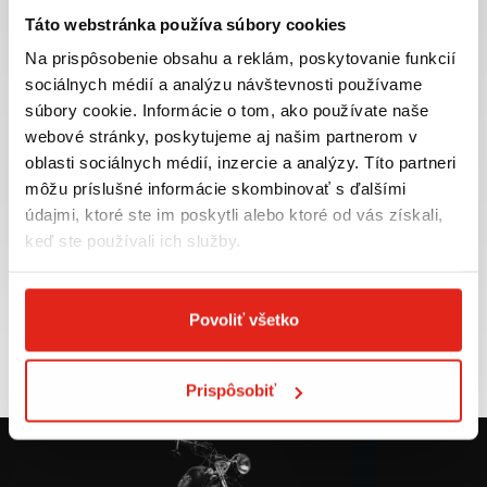
Táto webstránka používa súbory cookies
Na prispôsobenie obsahu a reklám, poskytovanie funkcií
sociálnych médií a analýzu návštevnosti používame
súbory cookie. Informácie o tom, ako používate naše
Najväčší výber moto
Doprava ZADARMO pre
webové stránky, poskytujeme aj našim partnerom v
príslušenstva ihneď k
objednávky nad 50€ v rámci
odberu
SR
oblasti sociálnych médií, inzercie a analýzy. Títo partneri
môžu príslušné informácie skombinovať s ďalšími
VIAC INFO
VIAC INFO
údajmi, ktoré ste im poskytli alebo ktoré od vás získali,
keď ste používali ich služby.
Tovar NA SKLADE
Výmena veľkosti
Povoliť všetko
expedujeme do 24 hod.
ZADARMO do 30 dní
VIAC INFO
VIAC INFO
Prispôsobiť