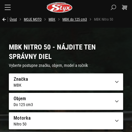
Styx.sk
Úvod
MOJE MOTO
MBK
MBK do 125 cm3
MBK Nitro 50
MBK NITRO 50 - NÁJDITE TEN
SPRÁVNY DIEL
Vyberte postupne značku, objem, model a ročník
Značka
MBK
Objem
Do 125 cm3
Motorka
Nitro 50