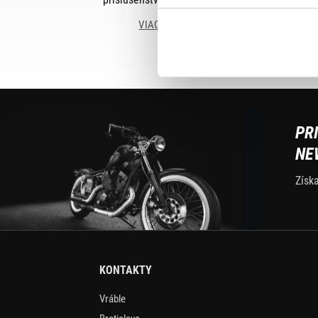
VIAC INFO
PR
NE
Získ
KONTAKTY
Vráble