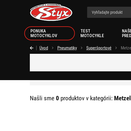
Styx.sk
PONUKA
TEST
NAŠ
MOTOCYKLOV
MOTOCYKLE
PRE
Úvod
Pneumatiky
Superšportové
Metze
Našli sme
0
produktov v kategórii:
Metzel