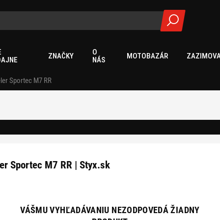
E
O
ZNAČKY
MOTOBAZÁR
ZAZIMOVA
DAJNE
NÁS
ler Sportec M7 RR
er Sportec M7 RR | Styx.sk
VÁŠMU VYHĽADÁVANIU NEZODPOVEDÁ ŽIADNY