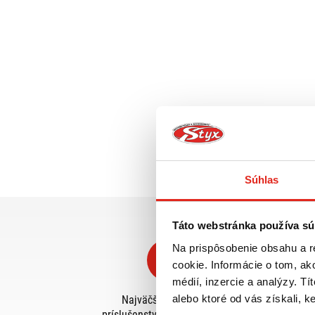
Súhlas
Táto webstránka používa sú
Na prispôsobenie obsahu a r
cookie. Informácie o tom, ak
médií, inzercie a analýzy. Tí
alebo ktoré od vás získali, ke
Najväčší výber moto
príslušenstva ihneď k odberu
o