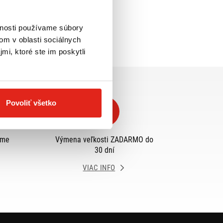
vnosti používame súbory
om v oblasti sociálnych
mi, ktoré ste im poskytli
Povoliť všetko
eme
Výmena veľkosti ZADARMO do
30 dní
VIAC INFO