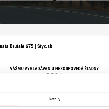
sta Brutale 675 | Styx.sk
VÁŠMU VYHĽADÁVANIU NEZODPOVEDÁ ŽIADNY
PRODUKT
Zrušiť všetky filtre
Detaily