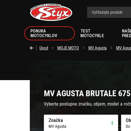
Styx.sk
PONUKA
TEST
NAŠ
MOTOCYKLOV
MOTOCYKLE
PRE
Úvod
MOJE MOTO
MV Agusta
MV Agus
MV AGUSTA BRUTALE 675 
Vyberte postupne značku, objem, model a roč
Značka
Ob
MV Agusta
Do