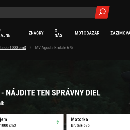
E
O
ZNAČKY
MOTOBAZÁR
ZAZIMOVA
DAJNE
NÁS
ta do 1000 cm3
MV Agusta Brutale 675
- NÁJDITE TEN SPRÁVNY DIEL
ník
jem
Motorka
 1000 cm3
Brutale 675