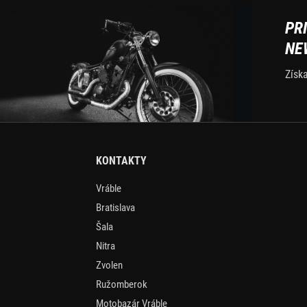
PR
NE
Získ
KONTAKTY
Vráble
Bratislava
Šala
Nitra
Zvolen
Ružomberok
Motobazár Vráble