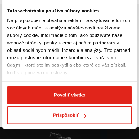
Táto webstránka používa súbory cookies
Na prispôsobenie obsahu a reklám, poskytovanie funkcií
sociálnych médií a analýzu návštevnosti používame
súbory cookie. Informácie o tom, ako používate naše
Najväčší výber moto
Doprava ZADARMO pre
webové stránky, poskytujeme aj našim partnerom v
príslušenstva ihneď k
objednávky nad 50€ v rámci
oblasti sociálnych médií, inzercie a analýzy. Títo partneri
odberu
SR
môžu príslušné informácie skombinovať s ďalšími
VIAC INFO
VIAC INFO
údajmi, ktoré ste im poskytli alebo ktoré od vás získali,
keď ste používali ich služby.
Povoliť všetko
Tovar NA SKLADE
Výmena veľkosti
expedujeme do 24 hod.
ZADARMO do 30 dní
VIAC INFO
VIAC INFO
Prispôsobiť