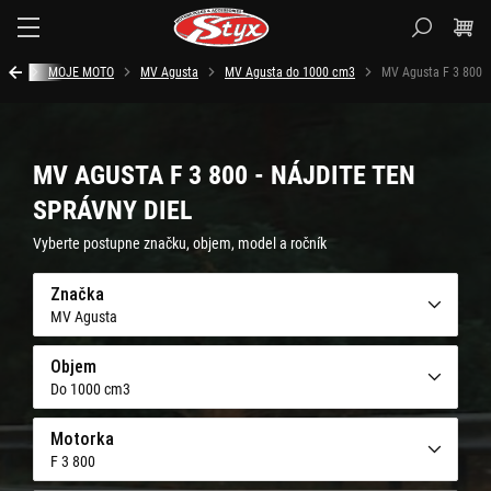
Styx.sk
Úvod
MOJE MOTO
MV Agusta
MV Agusta do 1000 cm3
MV Agusta F 3 800
MV AGUSTA F 3 800 - NÁJDITE TEN
SPRÁVNY DIEL
Vyberte postupne značku, objem, model a ročník
Značka
MV Agusta
Objem
Do 1000 cm3
Motorka
F 3 800