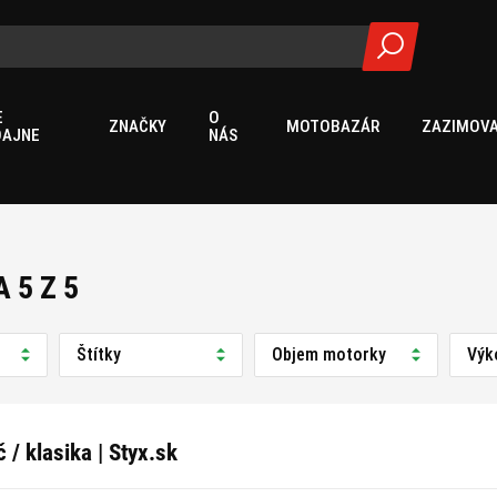
E
O
ZNAČKY
MOTOBAZÁR
ZAZIMOVA
DAJNE
NÁS
 5 Z 5
Štítky
Objem motorky
Výk
 / klasika | Styx.sk