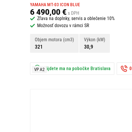
YAMAHA MT-03 ICON BLUE
6 490,00 €
s DPH
Zľava na doplnky, servis a oblečenie 10%
Možnosť dovozu v rámci SR
Objem motora (cm3)
Výkon (kW)
321
30,9
Nájdete ma na pobočke Bratislava
0
VP A2