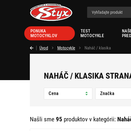
Styx.sk
PONUKA
TEST
NAŠ
MOTOCYKLOV
MOTOCYKLE
PRE
Úvod
Motocykle
Naháč / klasika
NAHÁČ / KLASIKA STRANA
Cena
Značka
Našli sme
95
produktov v kategórii:
Naháč