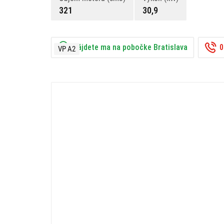
321
30,9
Nájdete ma na pobočke Bratislava
0
VP A2