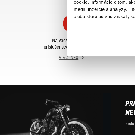
cookie. Informácie o tom, ak
médií, inzercie a analýzy. Tí
alebo ktoré od vás získali, ke
Najväčší výber moto
príslušenstva ihneď k odberu
o
VIAC INFO
PR
NE
Získ