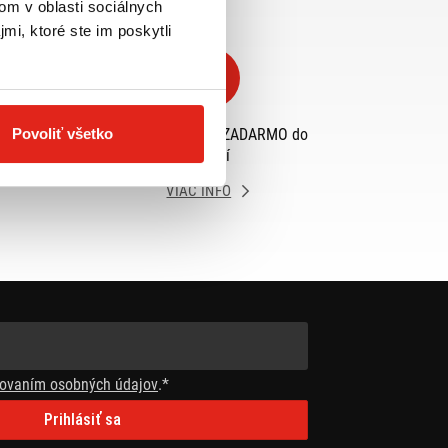
om v oblasti sociálnych
mi, ktoré ste im poskytli
eme
Výmena veľkosti ZADARMO do
Povoliť všetko
30 dní
VIAC INFO
ovaním osobných údajov
.*
Prihlásiť sa