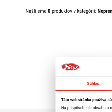
AKÉ SÚ VÝHODY NEPRE
Našli sme
0
produktov v kategórii:
Neprem
Ochrana pred vodou:
Nepremokavé vaky 
Vďaka kvalitným materiálom a tesným šv
poveternostných podmienkach.
Veľká kapacita:
Naše vaky sú dostupné 
vecí – od malých osobných vecí po väčš
Jednoduchá údržba:
Nepremokavé vaky sa
vyschnúť, čo zabezpečuje ich dlhú životn
Pohodlie a prenosnosť:
Vďaka jednoduc
nepremokavé vaky ľahko použiteľné a po
ale aj pri pešej turistike, kempovaní a 
Súhlas
Táto webstránka používa sú
Na prispôsobenie obsahu a r