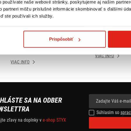
o používate naše webové stránky, poskytujeme aj našim partner
to partneri môžu príslušné informácie skombinovať s ďalšími údaj
ď ste používali ich služby.
Doprava ZADARMO pre
Tovar NA SKLADE expeduj
Prispôsobiť
bjednávky nad 50€ v rámci
do 24 hod.
SR
VIAC INFO
VIAC INFO
IHLÁSTE SA NA ODBER
WSLETTRA
Súhlasím so
sprac
ajte zľavy na doplnky v
e-shop STYX