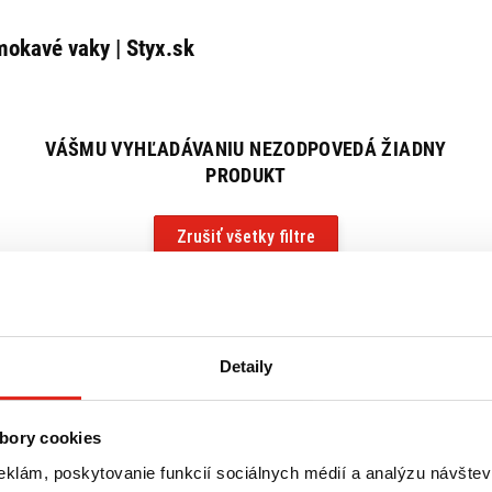
MOKAVÝCH VAKOV?
okavé vaky | Styx.sk
poskytujú vynikajúcu ochranu pred dažďom, snehom a vlhkosťou.
om si môžete byť istí, že vaše veci zostanú suché aj v najhorších
VÁŠMU VYHĽADÁVANIU NEZODPOVEDÁ ŽIADNY
v rôznych veľkostiach, čo umožňuje uskladnenie rôzneho množstva
PRODUKT
ie predmety, ako sú oblečenie a výbava na dlhé cesty.
 ľahko čistia a udržiavajú. Stačí ich opláchnuť vodou a nechať
osť a stále atraktívny vzhľad.
Zrušiť všetky filtre
hým systémom upevnenia a prenosným dizajnom sú naše
hodlné na prenášanie. Sú ideálne na použitie nielen na motorke,
iných outdoorových aktivitách.
Detaily
bory cookies
eklám, poskytovanie funkcií sociálnych médií a analýzu návšte