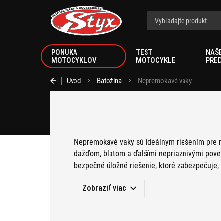
Styx.sk
PONUKA
TEST
NAŠ
MOTOCYKLOV
MOTOCYKLE
PRE
Úvod
Batožina
Nepremokavé vaky
Nepremokavé vaky sú ideálnym riešením pre mo
dažďom, blatom a ďalšími nepriaznivými pove
bezpečné úložné riešenie, ktoré zabezpečuje,
Zobraziť viac
Z ponuky si môžete vybrať tiež
tašky na stehn
ruksaky
a mnoho inej batožiny, či užitočného