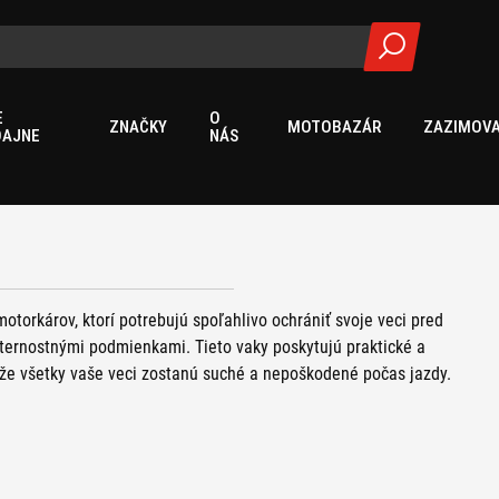
E
O
ZNAČKY
MOTOBAZÁR
ZAZIMOVA
DAJNE
NÁS
torkárov, ktorí potrebujú spoľahlivo ochrániť svoje veci pred
ternostnými podmienkami. Tieto vaky poskytujú praktické a
 že všetky vaše veci zostanú suché a nepoškodené počas jazdy.
o
,
kožené rolky,
kožené brašne
,
ľadvinky
,
bočné tašky,
zadné tašky
,
príslušenstva
pre motocykle.